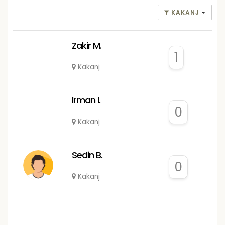
KAKANJ
Zakir M.
1
Kakanj
Irman I.
0
Kakanj
Sedin B.
0
Kakanj