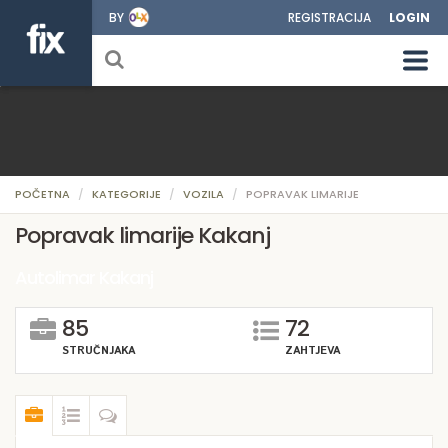
BY
REGISTRACIJA
LOGIN
POČETNA
KATEGORIJE
VOZILA
POPRAVAK LIMARIJE
Popravak limarije Kakanj
Autolimar Kakanj
85
72
STRUČNJAKA
ZAHTJEVA