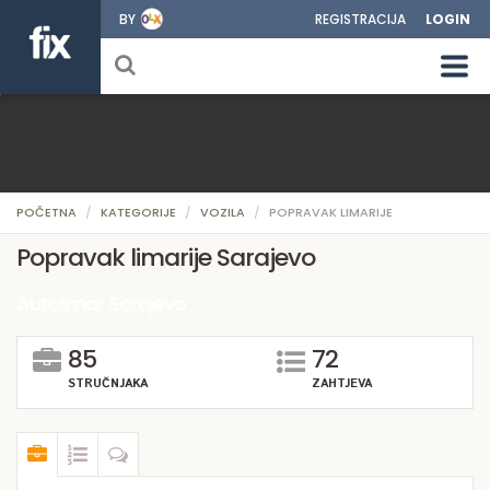
BY
REGISTRACIJA
LOGIN
POČETNA
KATEGORIJE
VOZILA
POPRAVAK LIMARIJE
Popravak limarije Sarajevo
Autolimar Sarajevo
85
72
STRUČNJAKA
ZAHTJEVA