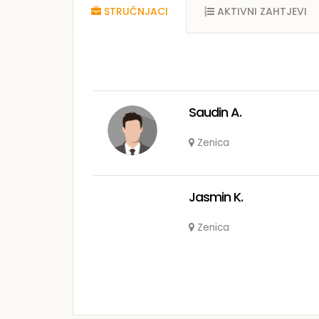
STRUČNJACI
AKTIVNI ZAHTJEVI
Saudin A.
Zenica
Jasmin K.
Zenica