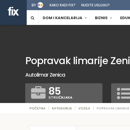
BY
KAKO RADI FIX?
NUDITE USLUGU?
DOM I KANCELARIJA
BIZNIS
EDU
Popravak limarije Zen
Autolimar Zenica
85
STRUČNJAKA
POČETNA
KATEGORIJE
VOZILA
POPRAVAK LIMARIJE