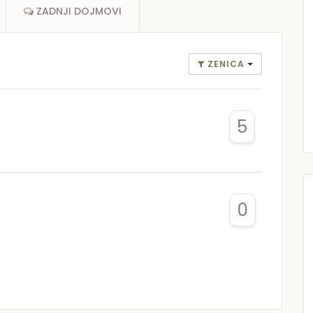
ZADNJI DOJMOVI
ZENICA
5
0