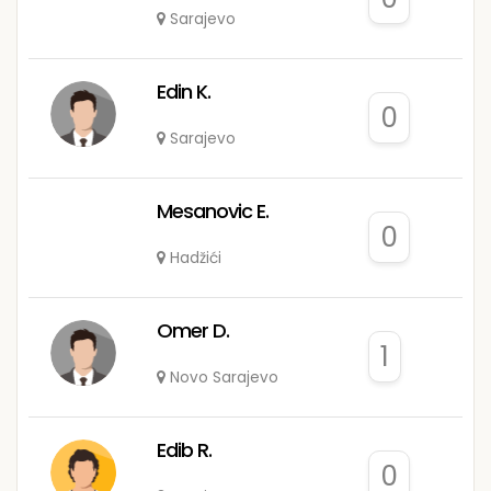
Sarajevo
Edin K.
0
Sarajevo
Mesanovic E.
0
Hadžići
Omer D.
1
Novo Sarajevo
Edib R.
0