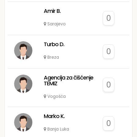
Amir B.
0
Sarajevo
Turbo D.
0
Breza
Agencija za čišćenje
TEMIZ
0
Vogošća
Marko K.
0
Banja Luka