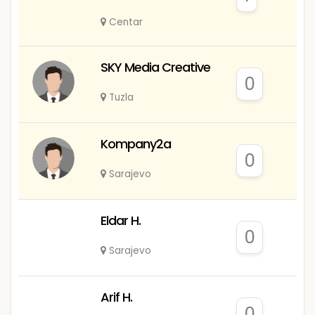
Centar
SKY Media Creative
0
Tuzla
Kompany2a
0
Sarajevo
Eldar H.
0
Sarajevo
Arif H.
0