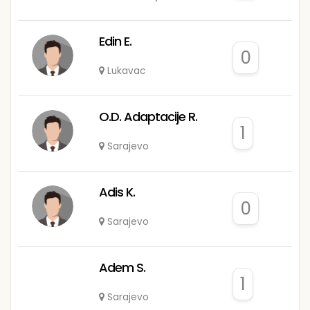
Edin E.
0
Lukavac
O.D. Adaptacije R.
1
Sarajevo
Adis K.
0
Sarajevo
Adem S.
1
Sarajevo