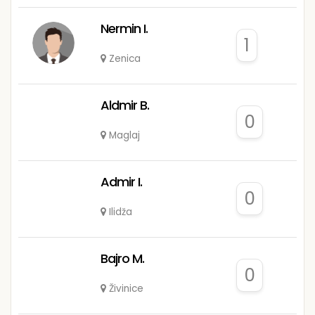
Nermin I.
1
Zenica
Aldmir B.
0
Maglaj
Admir I.
0
Ilidža
Bajro M.
0
Živinice