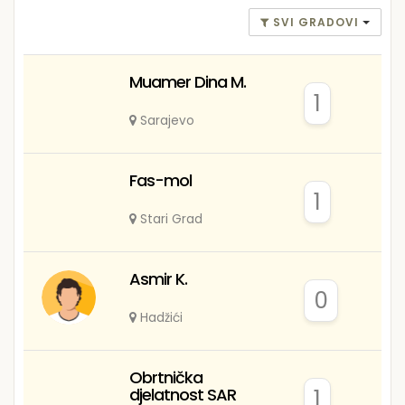
SVI GRADOVI
Muamer Dina M.
1
Sarajevo
Fas-mol
1
Stari Grad
Asmir K.
0
Hadžići
Obrtnička
djelatnost SAR
1