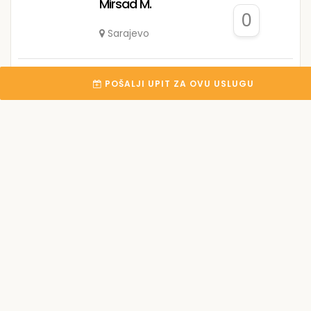
Mirsad M.
0
Sarajevo
Jasmin P.
POŠALJI UPIT ZA OVU USLUGU
0
Novi Grad
Nedim H.
0
Sarajevo
Podrška korisnicima