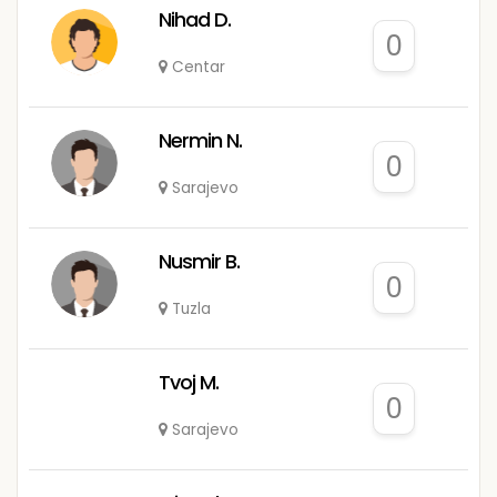
Nihad D.
0
Centar
Nermin N.
0
Sarajevo
Nusmir B.
0
Tuzla
Tvoj M.
0
Sarajevo