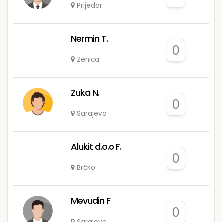
Prijedor
Nermin T.
0
Zenica
Zuka N.
0
Sarajevo
Alukit d.o.o F.
0
Brčko
Mevudin F.
0
Sarajevo