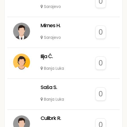
0
Sarajevo
Mirnes H.
0
Sarajevo
Ilija Ć.
0
Banja Luka
Saša S.
0
Banja Luka
Culibrk R.
0