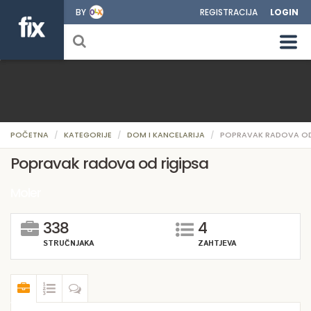
BY
REGISTRACIJA
LOGIN
POČETNA
KATEGORIJE
DOM I KANCELARIJA
POPRAVAK RADOVA OD
Popravak radova od rigipsa
Moler
338
4
STRUČNJAKA
ZAHTJEVA