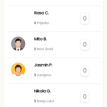
Raso C.
0
Prijedor
Mito B.
0
Novi Grad
Jasmin P.
0
Sarajevo
Nikola G.
0
Banja Luka