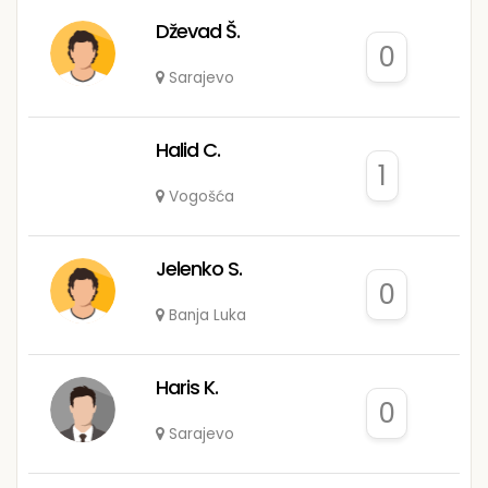
Dževad Š.
0
Sarajevo
Halid C.
1
Vogošća
Jelenko S.
0
Banja Luka
Haris K.
0
Sarajevo