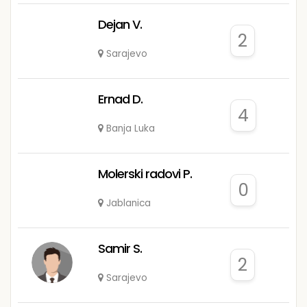
Dejan V.
2
Sarajevo
Ernad D.
4
Banja Luka
Molerski radovi P.
0
Jablanica
Samir S.
2
Sarajevo