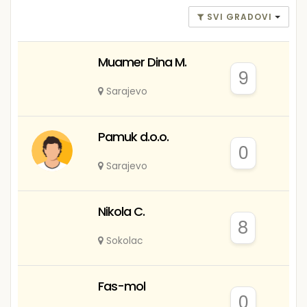
SVI GRADOVI
Muamer Dina M.
9
Sarajevo
Pamuk d.o.o.
0
Sarajevo
Nikola C.
8
Sokolac
Fas-mol
0