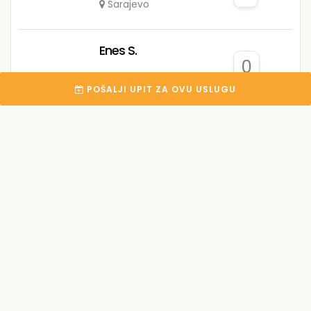
Sarajevo
Enes S.
0
Tuzla
POŠALJI UPIT ZA OVU USLUGU
Moleraj P.
2
Gradiška
Dziho company
0
Mostar
Raso C.
0
Prijedor