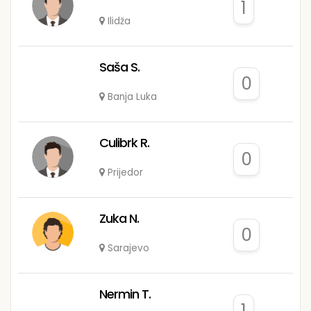
1
Ilidža
Saša S.
0
Banja Luka
Culibrk R.
0
Prijedor
Zuka N.
0
Sarajevo
Nermin T.
1