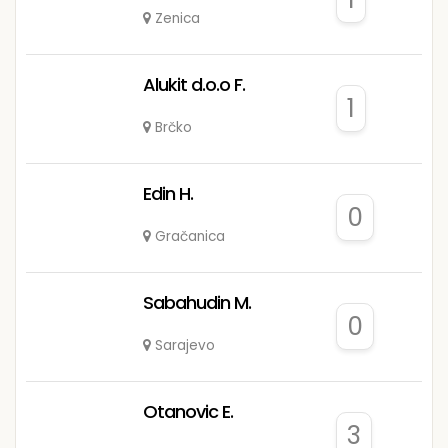
Zenica
Alukit d.o.o F.
1
Brčko
Edin H.
0
Gračanica
Sabahudin M.
0
Sarajevo
Otanovic E.
3