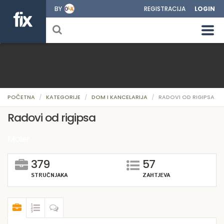
BY
REGISTRACIJA
LOGIN
POČETNA
KATEGORIJE
DOM I KANCELARIJA
RADOVI OD RIGIPSA
Radovi od rigipsa
Moler
379
57
STRUČNJAKA
ZAHTJEVA