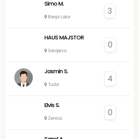
Simo M.
3
Banja Luka
HAUS MAJSTOR
0
Sarajevo
Jasmin S.
4
Tuzla
Elvis S.
0
Zenica
Sanel A.