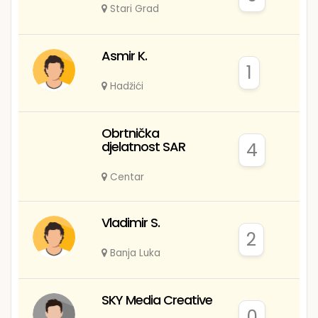
Stari Grad
Asmir K.
1
Hadžići
Obrtnička
djelatnost SAR
4
Centar
Vladimir S.
2
Banja Luka
SKY Media Creative
0