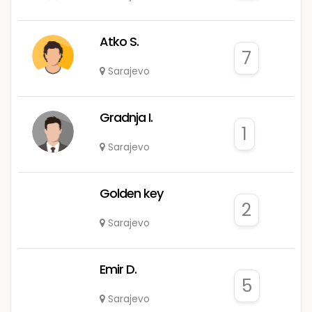
Atko S.
7
Sarajevo
Gradnja I.
1
Sarajevo
Golden key
2
Sarajevo
Emir D.
5
Sarajevo