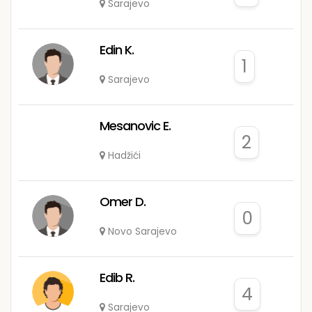
Sarajevo
Edin K.
1
Sarajevo
Mesanovic E.
2
Hadžići
Omer D.
0
Novo Sarajevo
Edib R.
4
Sarajevo