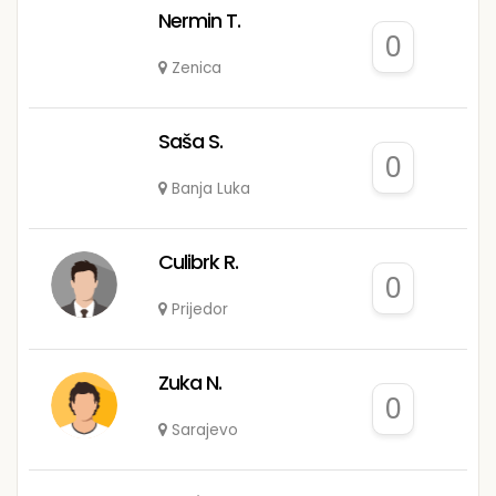
Nermin T.
0
Zenica
Saša S.
0
Banja Luka
Culibrk R.
0
Prijedor
Zuka N.
0
Sarajevo