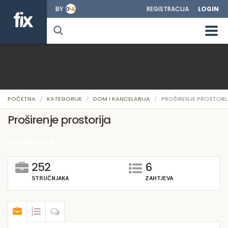
BY
REGISTRACIJA
LOGIN
POČETNA
KATEGORIJE
DOM I KANCELARIJA
PROŠIRENJE PROSTORI
Proširenje prostorija
Građevinar
252
6
STRUČNJAKA
ZAHTJEVA