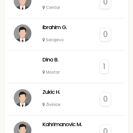
0
Centar
Ibrahim G.
0
Sarajevo
Dino B.
1
Mostar
Zukic H.
0
Živinice
Kahrimanovic M.
0