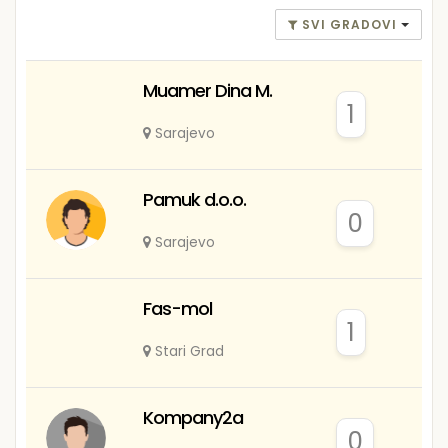
SVI GRADOVI
Muamer Dina M.
1
Sarajevo
Pamuk d.o.o.
0
Sarajevo
Fas-mol
1
Stari Grad
Kompany2a
0