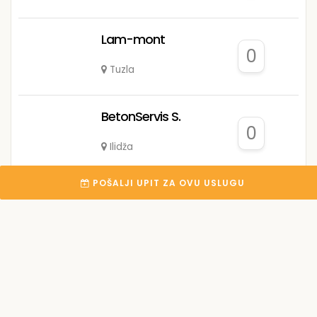
Lam-mont
0
Tuzla
BetonServis S.
0
Ilidža
POŠALJI UPIT ZA OVU USLUGU
Kemal B.
0
Jablanica
Nedim H.
0
Sarajevo