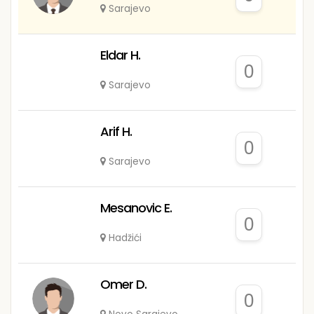
Sarajevo
Eldar H.
0
Sarajevo
Arif H.
0
Sarajevo
Mesanovic E.
0
Hadžići
Omer D.
0