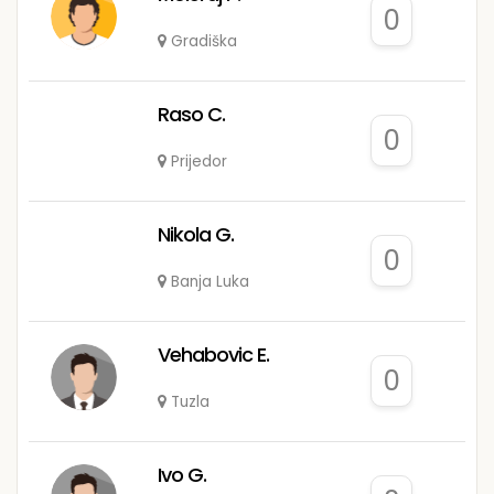
0
Gradiška
Raso C.
0
Prijedor
Nikola G.
0
Banja Luka
Vehabovic E.
0
Tuzla
Ivo G.