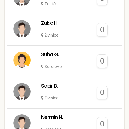
Teslić
Zukic H.
0
Živinice
Suha G.
0
Sarajevo
Sacir B.
0
Živinice
Nermin N.
0