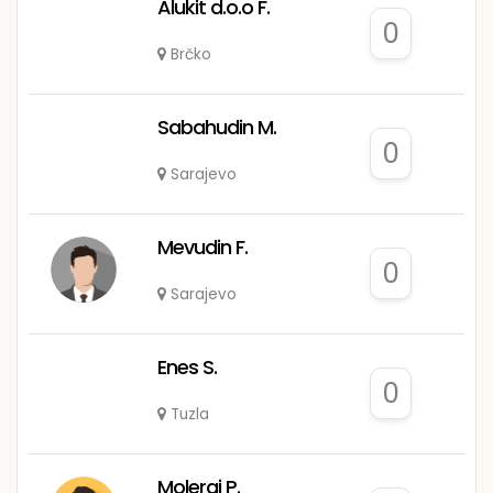
Alukit d.o.o F.
0
Brčko
Sabahudin M.
0
Sarajevo
Mevudin F.
0
Sarajevo
Enes S.
0
Tuzla
Moleraj P.