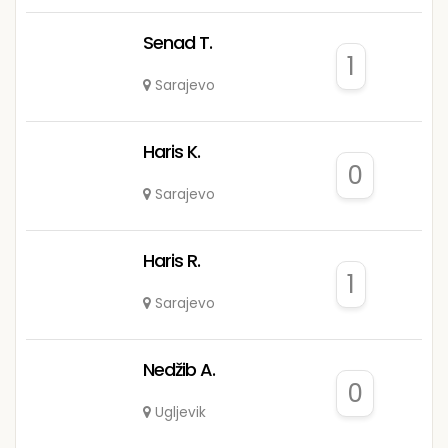
Senad T.
1
Sarajevo
Haris K.
0
Sarajevo
Haris R.
1
Sarajevo
Nedžib A.
0
Ugljevik