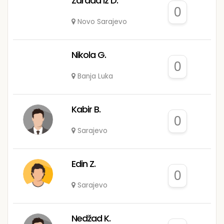
Zarada iz D.
0
Novo Sarajevo
Nikola G.
0
Banja Luka
Kabir B.
0
Sarajevo
Edin Z.
0
Sarajevo
Nedžad K.