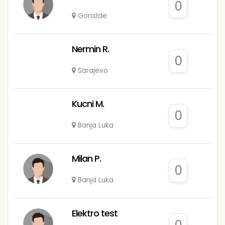
0
Goražde
Nermin R.
0
Sarajevo
Kucni M.
0
Banja Luka
Milan P.
0
Banja Luka
Elektro test