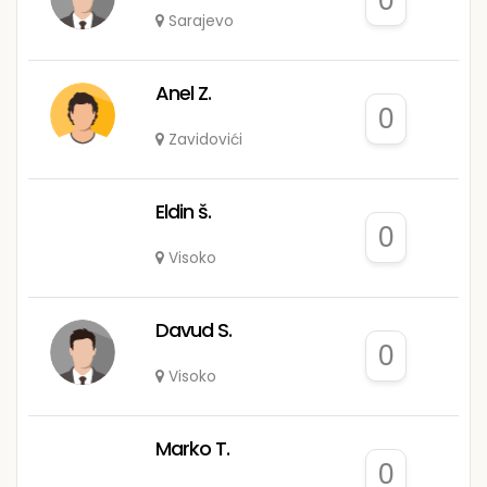
0
Sarajevo
Anel Z.
0
Zavidovići
Eldin š.
0
Visoko
Davud S.
0
Visoko
Marko T.
0