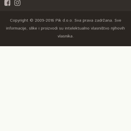
Copyright © 2009-2016 Pik d.o.o. Sva prava zadržana. Sve
informacije, slike i proizvodi su intelektualno vlasništvo njihovih
vlasnika.