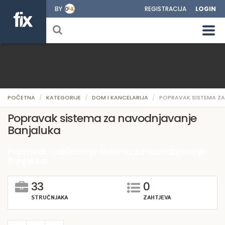
BY
REGISTRACIJA
LOGIN
POČETNA
KATEGORIJE
DOM I KANCELARIJA
POPRAVAK SISTEMA Z
Popravak sistema za navodnjavanje
Banjaluka
Popravak i održavanje sistema za navodnjavanje
Banjaluka
33
0
STRUČNJAKA
ZAHTJEVA