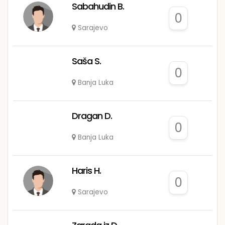
Sabahudin B.
0
Sarajevo
Saša S.
0
Banja Luka
Dragan D.
0
Banja Luka
Haris H.
0
Sarajevo