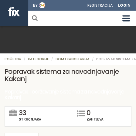
BY
REGISTRACIJA
LOGIN
POČETNA
KATEGORIJE
DOM I KANCELARIJA
POPRAVAK SISTEMA Z
Popravak sistema za navodnjavanje
Kakanj
Popravak i održavanje sistema za navodnjavanje
Kakanj
33
0
STRUČNJAKA
ZAHTJEVA