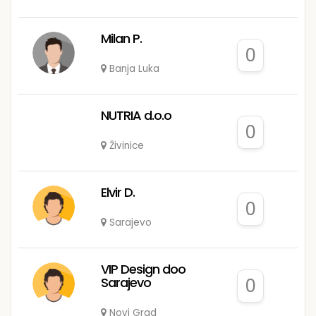
Milan P.
0
Banja Luka
NUTRIA d.o.o
0
Živinice
Elvir D.
0
Sarajevo
VIP Design doo
Sarajevo
0
Novi Grad