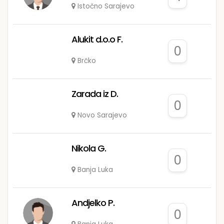
Istočno Sarajevo
Alukit d.o.o F.
0
Brčko
Zarada iz D.
0
Novo Sarajevo
Nikola G.
0
Banja Luka
Andjelko P.
0