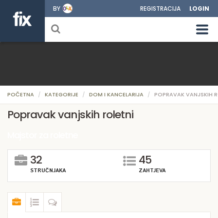
BY
REGISTRACIJA
LOGIN
POČETNA
KATEGORIJE
DOM I KANCELARIJA
POPRAVAK VANJSKIH R
Popravak vanjskih roletni
Majstor za roletne
32
45
STRUČNJAKA
ZAHTJEVA