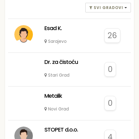
SVI GRADOVI
Esad K.
26
Sarajevo
Dr. za čistoću
0
Stari Grad
Metalik
0
Novi Grad
STOPET d.o.o.
4