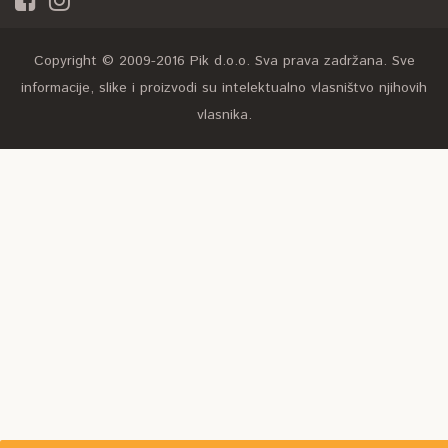
Copyright © 2009-2016 Pik d.o.o. Sva prava zadržana. Sve
informacije, slike i proizvodi su intelektualno vlasništvo njihovih
vlasnika.