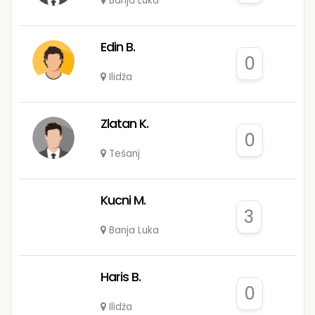
Banja Luka
Edin B.
0
Ilidža
Zlatan K.
0
Tešanj
Kucni M.
3
Banja Luka
Haris B.
0
Ilidža