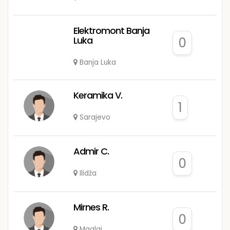
Elektromont Banja
Luka
0
Banja Luka
Keramika V.
1
Sarajevo
Admir C.
0
Ilidža
Mirnes R.
0
Maglaj