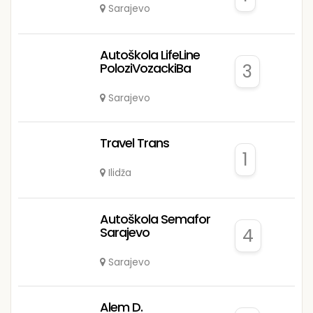
Sarajevo
Autoškola LifeLine
PoloziVozackiBa
3
Sarajevo
Travel Trans
1
Ilidža
Autoškola Semafor
Sarajevo
4
Sarajevo
Alem D.