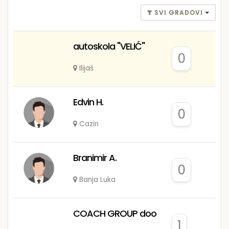
SVI GRADOVI
autoskola "VELIĆ"
0
Ilijaš
Edvin H.
0
Cazin
Branimir A.
0
Banja Luka
COACH GROUP doo
1