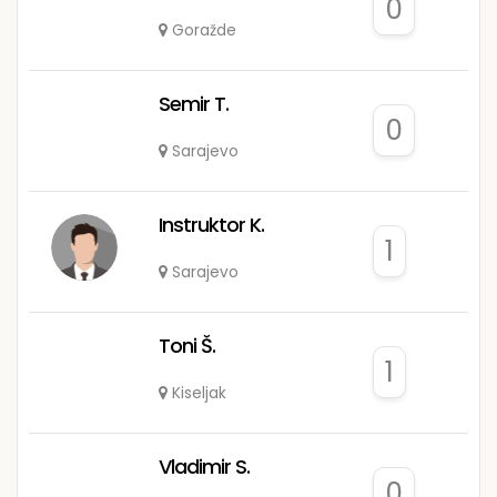
0
Goražde
Semir T.
0
Sarajevo
Instruktor K.
1
Sarajevo
Toni Š.
1
Kiseljak
Vladimir S.
0