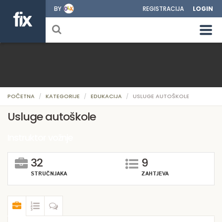
BY
REGISTRACIJA
LOGIN
POČETNA
KATEGORIJE
EDUKACIJA
USLUGE AUTOŠKOLE
Usluge autoškole
Instruktor vožnje
32
9
STRUČNJAKA
ZAHTJEVA