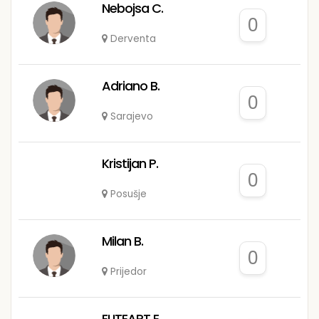
Nebojsa C.
0
Derventa
Adriano B.
0
Sarajevo
Kristijan P.
0
Posušje
Milan B.
0
Prijedor
ELITEART E.