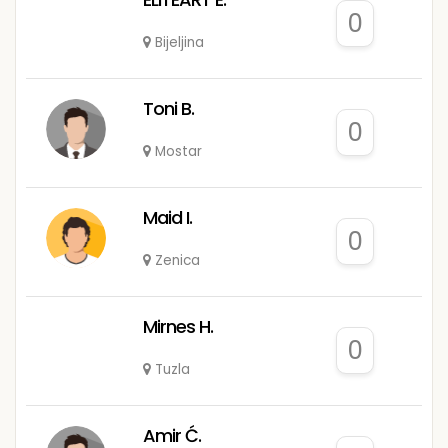
0
Bijeljina
Toni B.
0
Mostar
Maid I.
0
Zenica
Mirnes H.
0
Tuzla
Amir Ć.