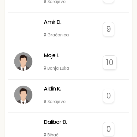
Sarajevo
Amir D.
9
Gračanica
Moje I.
10
Banja Luka
Aldin K.
0
Sarajevo
Dalibor Đ.
0
Bihać