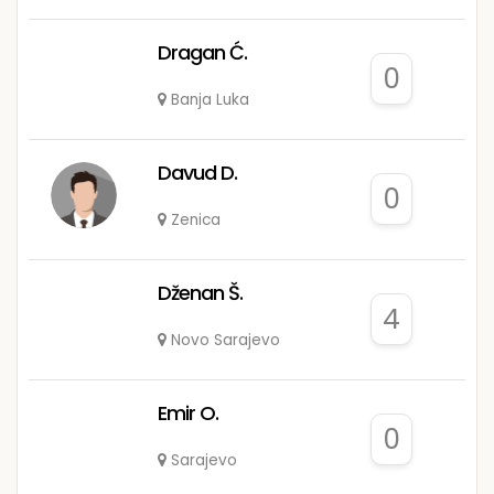
Dragan Ć.
0
Banja Luka
Davud D.
0
Zenica
Dženan Š.
4
Novo Sarajevo
Emir O.
0
Sarajevo