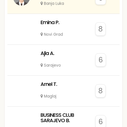
Banja Luka
Emina P.
8
Novi Grad
Ajla A.
6
Sarajevo
Arnel T.
8
Maglaj
BUSINESS CLUB
SARAJEVO B.
6