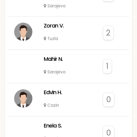
Sarajevo
Zoran V.
2
Tuzla
Mahir N.
1
Sarajevo
Edvin H.
0
Cazin
Enela S.
0