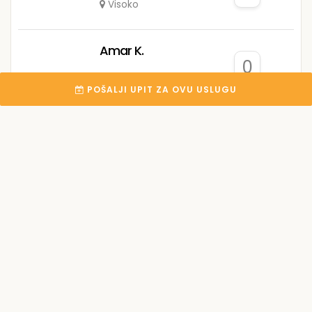
Visoko
Amar K.
0
Sarajevo
POŠALJI UPIT ZA OVU USLUGU
High Broadcast
Network
0
Mostar
Edin I.
0
Zenica
Dragan D.
0