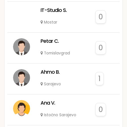
IT-Studio S.
0
Mostar
Petar C.
0
Tomislavgrad
Ahmo B.
1
Sarajevo
Ana V.
0
Istočno Sarajevo