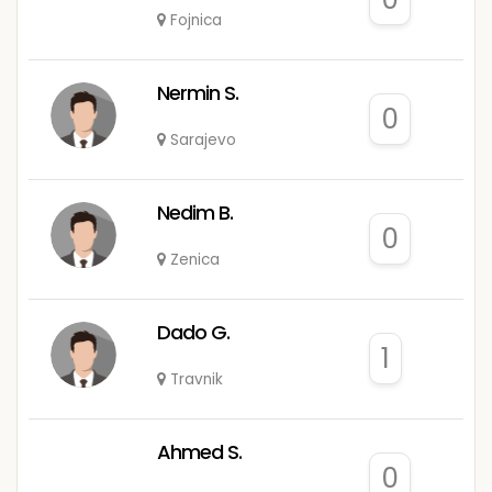
Fojnica
Nermin S.
0
Sarajevo
Nedim B.
0
Zenica
Dado G.
1
Travnik
Ahmed S.
0