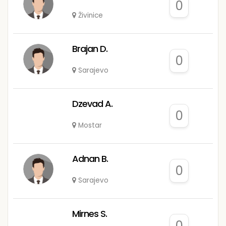
0
Živinice
Brajan D.
0
Sarajevo
Dzevad A.
0
Mostar
Adnan B.
0
Sarajevo
Mirnes S.
0