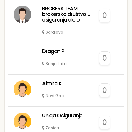
BROKERS TEAM
brokersko društvo u
0
osiguranju d.o.o.
Sarajevo
Dragan P.
0
Banja Luka
Almira K.
0
Novi Grad
Uniqa Osiguranje
0
Zenica