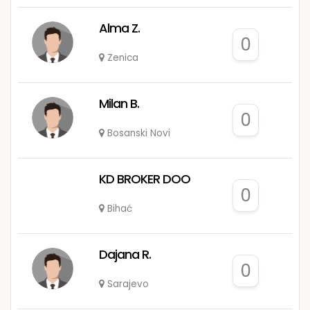
Alma Z.
0
Zenica
Milan B.
0
Bosanski Novi
KD BROKER DOO
0
Bihać
Dajana R.
0
Sarajevo