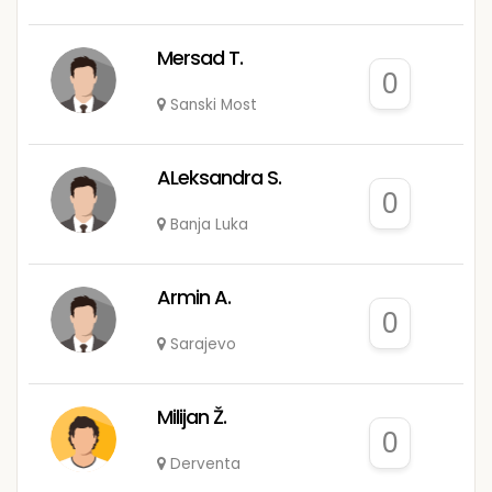
Mersad T.
0
Sanski Most
ALeksandra S.
0
Banja Luka
Armin A.
0
Sarajevo
Milijan Ž.
0
Derventa