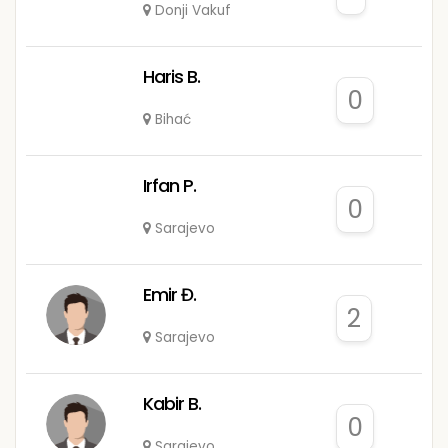
Donji Vakuf
Haris B.
0
Bihać
Irfan P.
0
Sarajevo
Emir Đ.
2
Sarajevo
Kabir B.
0
Sarajevo