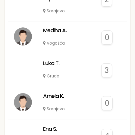
Sarajevo
Mediha A.
0
Vogošća
Luka T.
3
Grude
Arnela K.
0
Sarajevo
Ena S.