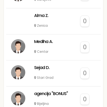
Alma Z.
0
Zenica
Mediha A.
0
Centar
Sejad D.
0
Stari Grad
agencija "BONUS"
0
Bijeljina