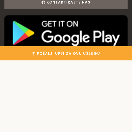
KONTAKTIRAJTE NAS
POŠALJI UPIT ZA OVU USLUGU
Korisnički centar
Registracija
Nudite uslugu?
Korisni linkovi
O Fix-u
Kategorije
Uslovi korištenja