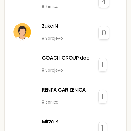
4
Zenica
Zuka N.
0
Sarajevo
COACH GROUP doo
1
Sarajevo
RENTA CAR ZENICA
1
Zenica
Mirza S.
1