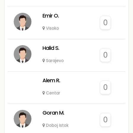
Emir O.
0
Visoko
Halid S.
0
Sarajevo
Alem R.
0
Centar
Goran M.
0
Doboj Istok