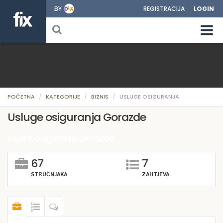
BY
REGISTRACIJA
LOGIN
POČETNA
KATEGORIJE
BIZNIS
USLUGE OSIGURANJA
Usluge osiguranja Gorazde
Agent osiguranja Gorazde
67
7
STRUČNJAKA
ZAHTJEVA