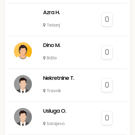
Azra H.
0
Tešanj
Dino M.
0
Ilidža
Nekretnine T.
0
Travnik
Usluga O.
0
Sarajevo