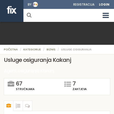
BY
REGISTRACIJA
LOGIN
POČETNA
KATEGORIJE
BIZNIS
USLUGE OSIGURANJA
Usluge osiguranja Kakanj
Agent osiguranja Kakanj
67
7
STRUČNJAKA
ZAHTJEVA