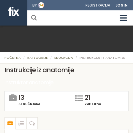
BY
REGISTRACIJA
LOGIN
POČETNA
KATEGORIJE
EDUKACIJA
INSTRUKCIJE IZ ANATOMIJE
Instrukcije iz anatomije
Instruktor anatomije
13
21
STRUČNJAKA
ZAHTJEVA