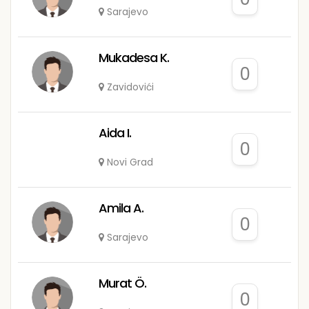
Sarajevo
Mukadesa K.
0
Zavidovići
Aida I.
0
Novi Grad
Amila A.
0
Sarajevo
Murat Ö.
0