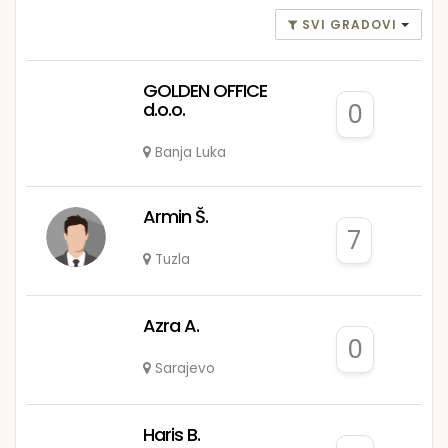
SVI GRADOVI
GOLDEN OFFICE
d.o.o.
0
Banja Luka
Armin Š.
7
Tuzla
Azra A.
0
Sarajevo
Haris B.