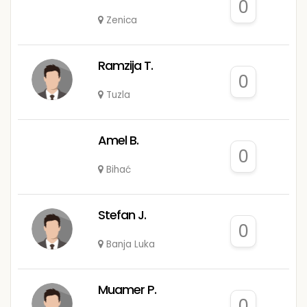
0
Zenica
Ramzija T.
0
Tuzla
Amel B.
0
Bihać
Stefan J.
0
Banja Luka
Muamer P.
0