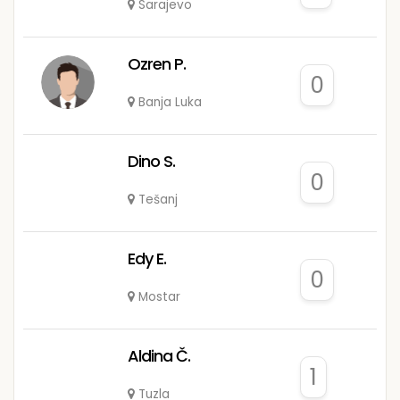
Sarajevo
Ozren P.
0
Banja Luka
Dino S.
0
Tešanj
Edy E.
0
Mostar
Aldina Č.
1
Tuzla