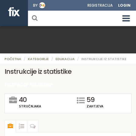
BY
REGISTRACIJA
LOGIN
POČETNA
KATEGORIJE
EDUKACIJA
INSTRUKCIJE IZ STATISTIKE
Instrukcije iz statistike
Instruktor statistike
40
59
STRUČNJAKA
ZAHTJEVA