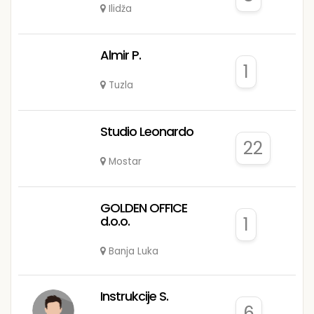
Ilidža
Almir P.
1
Tuzla
Studio Leonardo
22
Mostar
GOLDEN OFFICE
d.o.o.
1
Banja Luka
Instrukcije S.
6