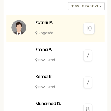
SVI GRADOVI
Fatmir P.
10
Vogošća
Emina P.
7
Novi Grad
Kemal K.
7
Novi Grad
Muhamed D.
8