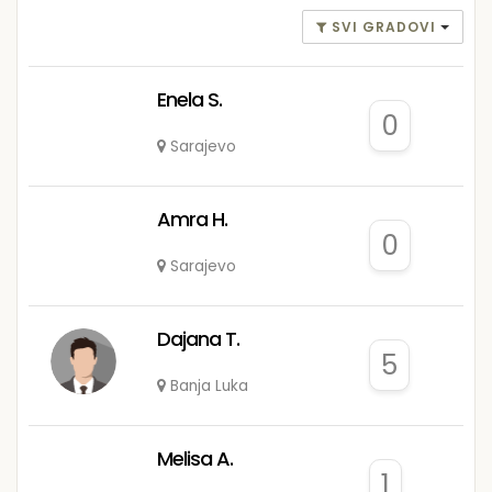
SVI GRADOVI
Enela S.
0
Sarajevo
Amra H.
0
Sarajevo
Dajana T.
5
Banja Luka
Melisa A.
1