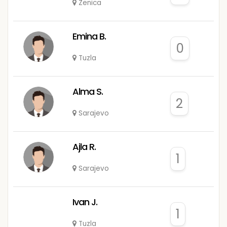
Zenica
Emina B.
0
Tuzla
Alma S.
2
Sarajevo
Ajla R.
1
Sarajevo
Ivan J.
1
Tuzla