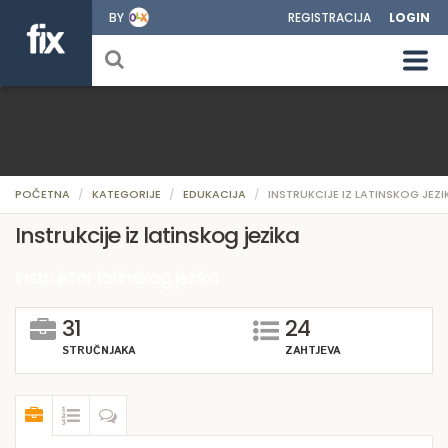
BY
REGISTRACIJA
LOGIN
POČETNA
KATEGORIJE
EDUKACIJA
INSTRUKCIJE IZ LATINSKOG JEZI
Instrukcije iz latinskog jezika
Instruktor latinskog jezika
31
24
STRUČNJAKA
ZAHTJEVA