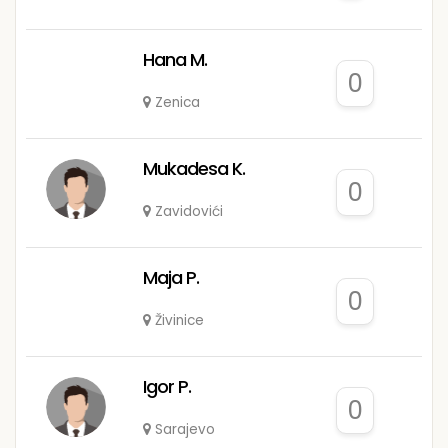
Hana M.
0
Zenica
Mukadesa K.
0
Zavidovići
Maja P.
0
Živinice
Igor P.
0
Sarajevo