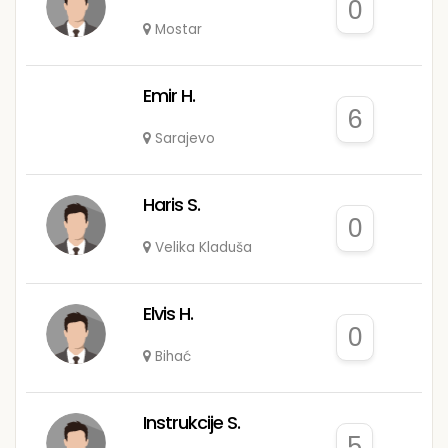
0
Mostar
Emir H.
6
Sarajevo
Haris S.
0
Velika Kladuša
Elvis H.
0
Bihać
Instrukcije S.
5