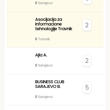
Sarajevo
Asocijacija za
informacione
2
tehnologije Travnik
Travnik
Ajla A.
2
Sarajevo
BUSINESS CLUB
SARAJEVO B.
5
Sarajevo