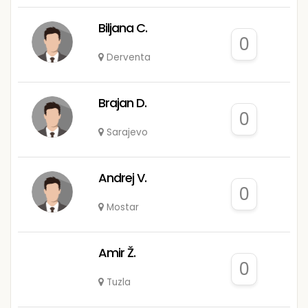
Biljana C.
0
Derventa
Brajan D.
0
Sarajevo
Andrej V.
0
Mostar
Amir Ž.
0
Tuzla