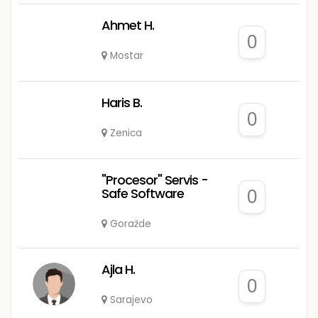
Ahmet H.
0
Mostar
Haris B.
0
Zenica
"Procesor" Servis -
Safe Software
0
Goražde
Ajla H.
0
Sarajevo