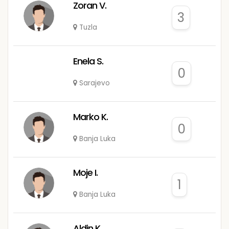
Zoran V.
3
Tuzla
Enela S.
0
Sarajevo
Marko K.
0
Banja Luka
Moje I.
1
Banja Luka
Aldin K.