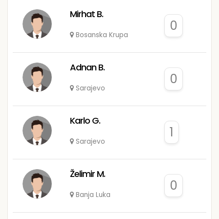
Mirhat B.
0
Bosanska Krupa
Adnan B.
0
Sarajevo
Karlo G.
1
Sarajevo
Želimir M.
0
Banja Luka