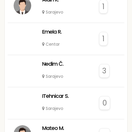
1
Sarajevo
Emela R.
1
Centar
Nedim Č.
3
Sarajevo
ITehnicar S.
0
Sarajevo
Mateo M.