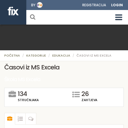
BY
REGISTRACIJA
LOGIN
POČETNA
KATEGORIJE
EDUKACIJA
ČASOVI IZ MS EXCELA
Časovi iz MS Excela
Škola MS Excela
134
26
STRUČNJAKA
ZAHTJEVA