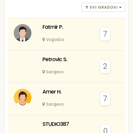
SVI GRADOVI
Fatmir P.
7
Vogošća
Petrovic S.
2
Sarajevo
Amer H.
7
Sarajevo
STUDIO387
0