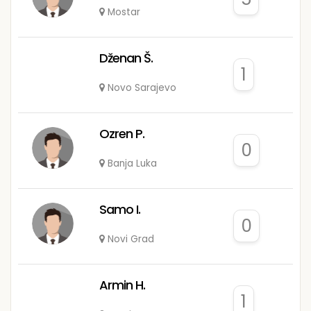
Mostar
Dženan Š.
1
Novo Sarajevo
Ozren P.
0
Banja Luka
Samo I.
0
Novi Grad
Armin H.
1