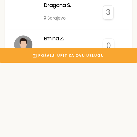
Dragana S.
3
Sarajevo
Emina Z.
0
Banja Luka
POŠALJI UPIT ZA OVU USLUGU
Nijaz Š.
0
Sarajevo
Naila K.
0
Bihać