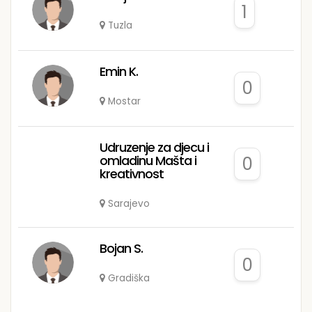
1
Tuzla
Emin K.
0
Mostar
Udruzenje za djecu i
omladinu Mašta i
0
kreativnost
Sarajevo
Bojan S.
0
Gradiška