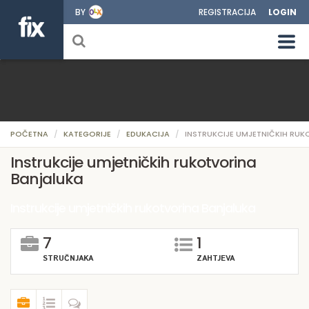
BY
REGISTRACIJA
LOGIN
POČETNA
KATEGORIJE
EDUKACIJA
INSTRUKCIJE UMJETNIČKIH RU
Instrukcije umjetničkih rukotvorina
Banjaluka
Instrukcije umjetničkih rukotvorina Banjaluka
7
1
STRUČNJAKA
ZAHTJEVA