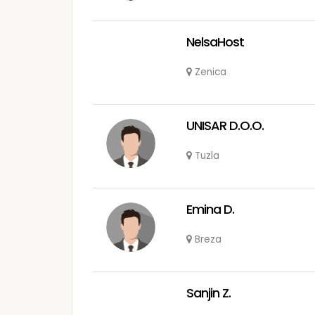
NelsaHost
Zenica
UNISAR D.O.O.
Tuzla
Emina D.
Breza
Sanjin Z.