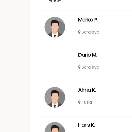
Marko P.
Sarajevo
Dario M.
Sarajevo
Alma K.
Tuzla
Haris K.