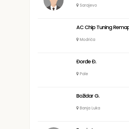
Sarajevo
AC Chip Tuning Rema
Modriča
Đorđe Đ.
Pale
Božidar G.
Banja Luka