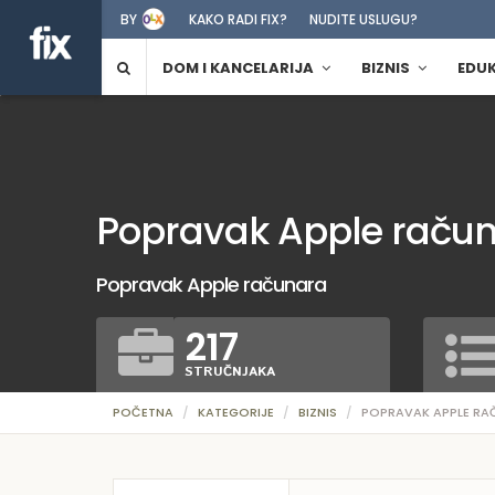
BY
KAKO RADI FIX?
NUDITE USLUGU?
DOM I KANCELARIJA
BIZNIS
EDU
Popravak Apple raču
Popravak Apple računara
217
STRUČNJAKA
POČETNA
KATEGORIJE
BIZNIS
POPRAVAK APPLE R