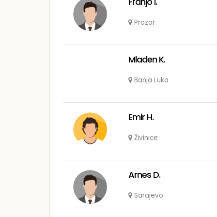
Franjo I.
Prozor
Mladen K.
Banja Luka
Emir H.
Živinice
Arnes D.
Sarajevo