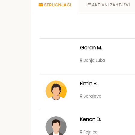
STRUČNJACI
AKTIVNI ZAHTJEVI
Goran M.
Banja Luka
Elmin B.
Sarajevo
Kenan D.
Fojnica