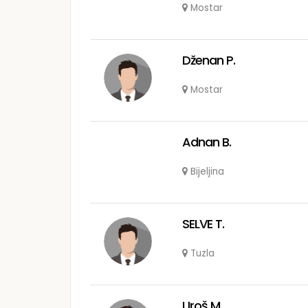
Mostar
Dženan P.
Mostar
Adnan B.
Bijeljina
SELVE T.
Tuzla
Uroš M.