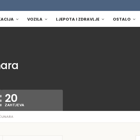
KACIJA
VOZILA
LJEPOTA I ZDRAVLJE
OSTALO
nara
20
ZAHTJEVA
AČUNARA