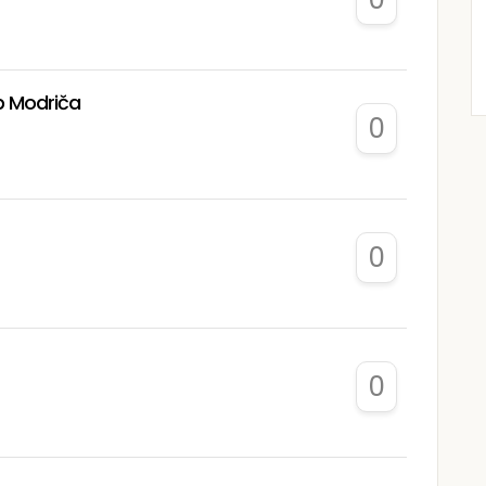
p Modriča
0
0
0