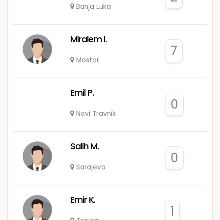
Banja Luka
Miralem I.
7
Mostar
Emil P.
0
Novi Travnik
Salih M.
0
Sarajevo
Emir K.
1