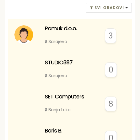
SVI GRADOVI
Pamuk d.o.o.
3
Sarajevo
STUDIO387
0
Sarajevo
SET Computers
8
Banja Luka
Boris B.
0