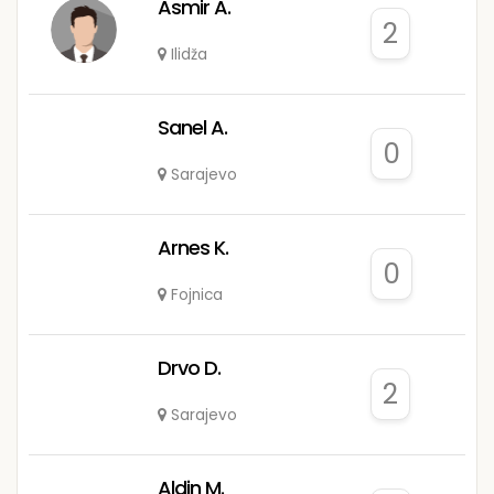
Asmir A.
2
Ilidža
Sanel A.
0
Sarajevo
Arnes K.
0
Fojnica
Drvo D.
2
Sarajevo
Aldin M.