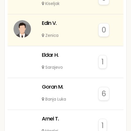
Kiseljak
Edin V.
0
Zenica
Eldar H.
1
Sarajevo
Goran M.
6
Banja Luka
Arnel T.
1