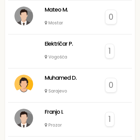
Mateo M.
0
Mostar
Električar P.
1
Vogošća
Muhamed D.
0
Sarajevo
Franjo I.
1
Prozor