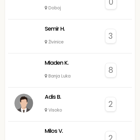
0
Doboj
Semir H.
3
Živinice
Mladen K.
8
Banja Luka
Adis B.
2
Visoko
Milos V.
2