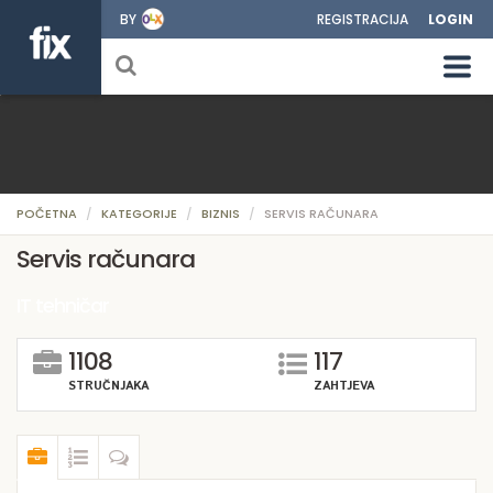
BY
REGISTRACIJA
LOGIN
POČETNA
KATEGORIJE
BIZNIS
SERVIS RAČUNARA
Servis računara
IT tehničar
1108
117
STRUČNJAKA
ZAHTJEVA