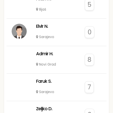
5
Ilijaš
Elvir N.
0
Sarajevo
Admir H.
8
Novi Grad
Faruk S.
7
Sarajevo
Zeljko D.