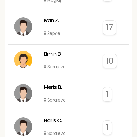
Maglaj
Ivan Z.
17
Žepče
Elmin B.
10
Sarajevo
Meris B.
1
Sarajevo
Haris C.
1
Sarajevo