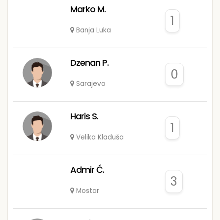
Marko M.
1
Banja Luka
Dzenan P.
0
Sarajevo
Haris S.
1
Velika Kladuša
Admir Ć.
3
Mostar