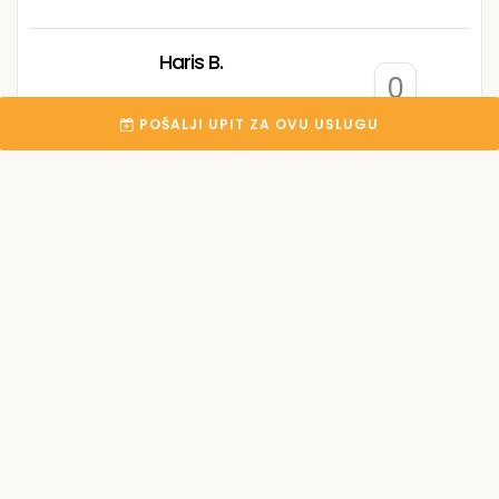
Haris B.
0
Bihać
POŠALJI UPIT ZA OVU USLUGU
Emir H.
2
Živinice
Damir A.
0
Novi Grad
Armin A.
0
Zenica