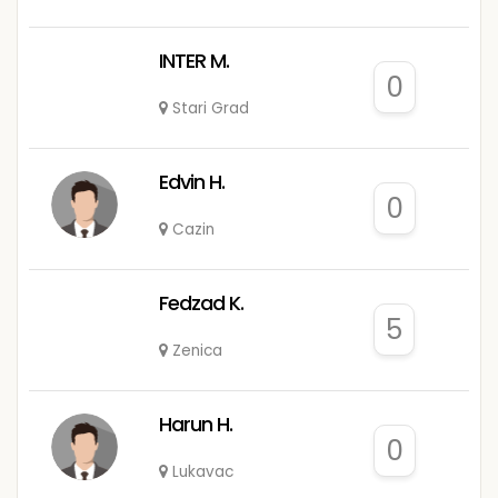
INTER M.
0
Stari Grad
Edvin H.
0
Cazin
Fedzad K.
5
Zenica
Harun H.
0
Lukavac