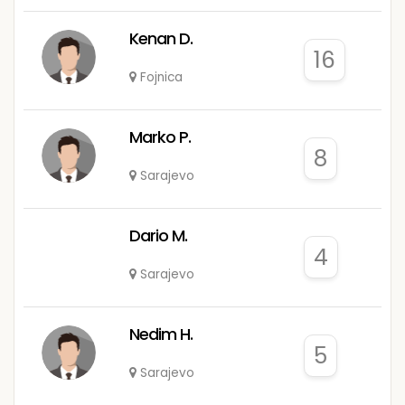
Kenan D.
16
Fojnica
Marko P.
8
Sarajevo
Dario M.
4
Sarajevo
Nedim H.
5
Sarajevo