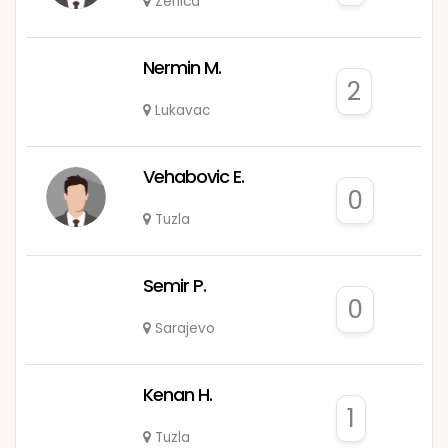
Zenica
Nermin M.
2
Lukavac
Vehabovic E.
0
Tuzla
Semir P.
0
Sarajevo
Kenan H.
1
Tuzla