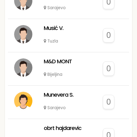
0
Sarajevo
Musić V.
0
Tuzla
M&D MONT
0
Bijeljina
Munevera S.
0
Sarajevo
obrt hajdarevic
0