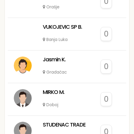
0
Orašje
VUKOJEVIC SP B.
0
Banja Luka
Jasmin K.
0
Gradačac
MIRKO M.
0
Doboj
STUDENAC TRADE
0