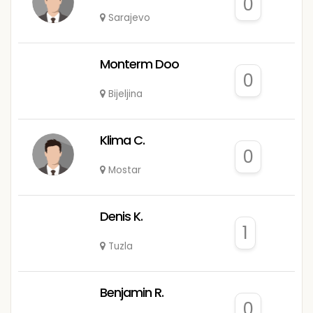
0
Sarajevo
Monterm Doo
0
Bijeljina
Klima C.
0
Mostar
Denis K.
1
Tuzla
Benjamin R.
0