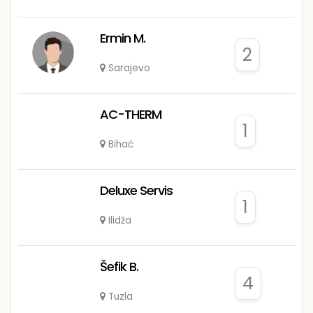
Ermin M.
2
Sarajevo
AC-THERM
1
Bihać
Deluxe Servis
1
Ilidža
Šefik B.
4
Tuzla