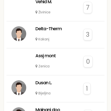
Vehid M.
7
Živinice
Delta-Therm
3
Kakanj
Assj mont
0
Zenica
Dusan L.
1
Bijeljina
Majnani doo