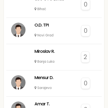
0
Bihać
O.D. TPI
0
Novi Grad
Miroslav R.
2
Banja Luka
Mensur D.
0
Sarajevo
Amar T.