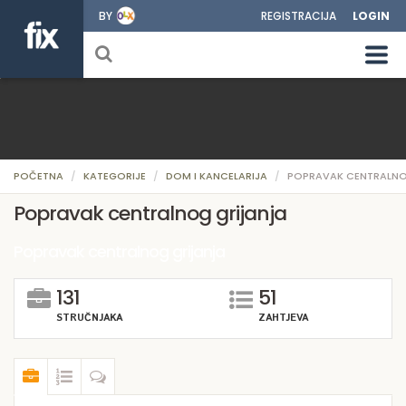
BY
REGISTRACIJA
LOGIN
POČETNA
KATEGORIJE
DOM I KANCELARIJA
POPRAVAK CENTRALNO
Popravak centralnog grijanja
Popravak centralnog grijanja
131
51
STRUČNJAKA
ZAHTJEVA