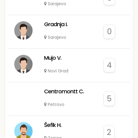
Sarajevo
Gradnja I.
0
Sarajevo
Mujo V.
4
Novi Grad
Centromontt C.
5
Petrovo
Šefik H.
2