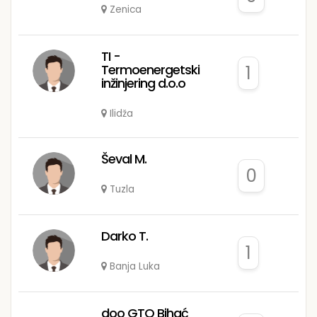
Zenica
TI -
Termoenergetski
1
inžinjering d.o.o
Ilidža
Ševal M.
0
Tuzla
Darko T.
1
Banja Luka
doo GTO Bihać