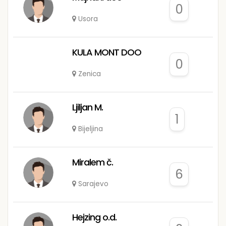
0
Usora
KULA MONT DOO
0
Zenica
Ljiljan M.
1
Bijeljina
Miralem č.
6
Sarajevo
Hejzing o.d.