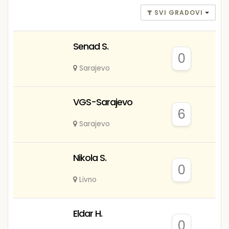
SVI GRADOVI
Senad S.
0
Sarajevo
VGS-Sarajevo
6
Sarajevo
Nikola S.
0
Livno
Eldar H.
0