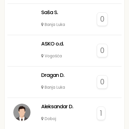
Saša S.
0
Banja Luka
ASKO o.d.
0
Vogošća
Dragan D.
0
Banja Luka
Aleksandar D.
1
Doboj