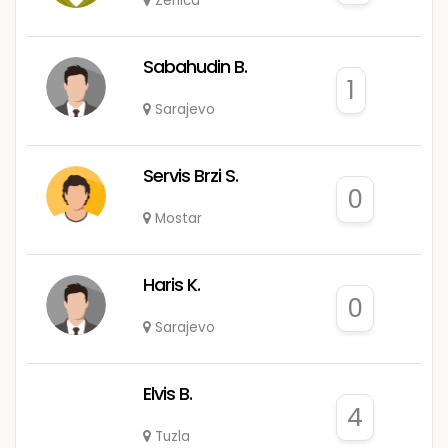
Zenica
Sabahudin B.
1
Sarajevo
Servis Brzi S.
0
Mostar
Haris K.
0
Sarajevo
Elvis B.
4
Tuzla