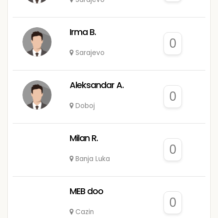
Irma B.
0
Sarajevo
Aleksandar A.
0
Doboj
Milan R.
0
Banja Luka
MEB doo
0
Cazin