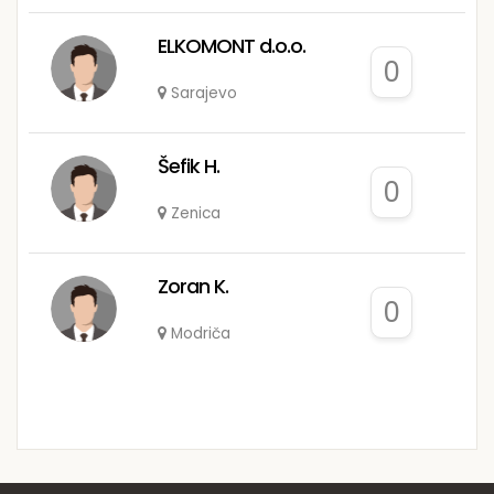
ELKOMONT d.o.o.
0
Sarajevo
Šefik H.
0
Zenica
Zoran K.
0
Modriča