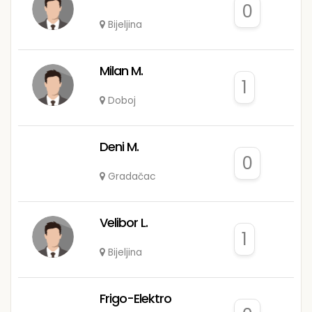
0
Bijeljina
Milan M.
1
Doboj
Deni M.
0
Gradačac
Velibor L.
1
Bijeljina
Frigo-Elektro