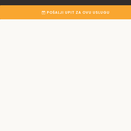
Podrška korisnicima
POŠALJI UPIT ZA OVU USLUGU
Imate pitanja? Trebate pomoć?
KONTAKTIRAJTE NAS
Korisnički centar
Registracija
Nudite uslugu?
Korisni linkovi