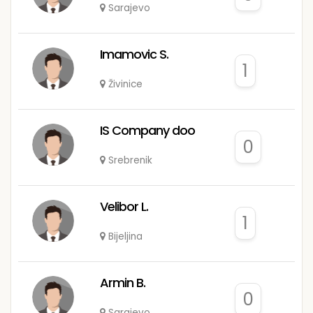
Sarajevo
Imamovic S.
1
Živinice
IS Company doo
0
Srebrenik
Velibor L.
1
Bijeljina
Armin B.
0
Sarajevo