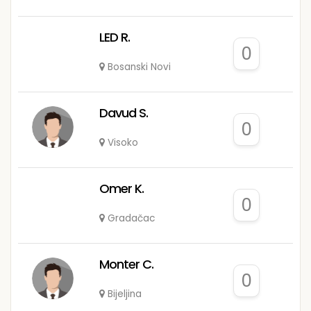
LED R.
0
Bosanski Novi
Davud S.
0
Visoko
Omer K.
0
Gradačac
Monter C.
0
Bijeljina