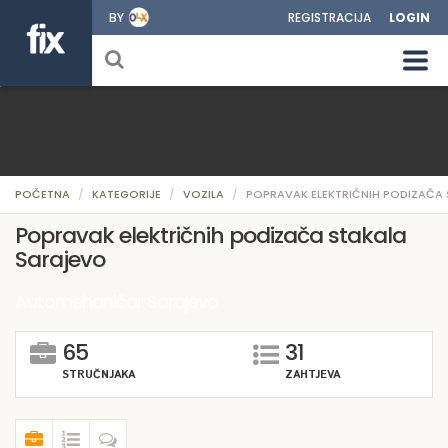
BY
REGISTRACIJA
LOGIN
POČETNA
KATEGORIJE
VOZILA
POPRAVAK ELEKTRIČNIH PODIZAČA
Popravak električnih podizača stakala
Sarajevo
Automehaničar Sarajevo
65
31
STRUČNJAKA
ZAHTJEVA