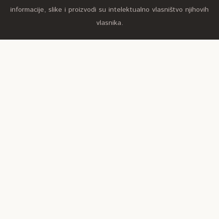
informacije, slike i proizvodi su intelektualno vlasništvo njihovih
vlasnika.