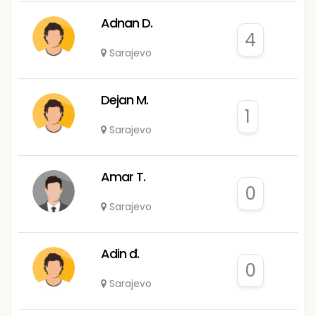
Adnan D.
4
Sarajevo
Dejan M.
1
Sarajevo
Amar T.
0
Sarajevo
Adin đ.
0
Sarajevo