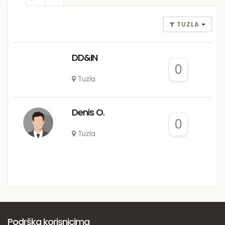
TUZLA
DD&IN
0
Tuzla
Denis O.
0
Tuzla
Podrška korisnicima