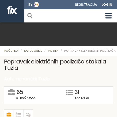
BY
REGISTRACIJA
LOGIN
POČETNA
KATEGORIJE
VOZILA
POPRAVAK ELEKTRIČNIH PODIZAČA
Popravak električnih podizača stakala
Tuzla
Automehaničar Tuzla
65
31
STRUČNJAKA
ZAHTJEVA