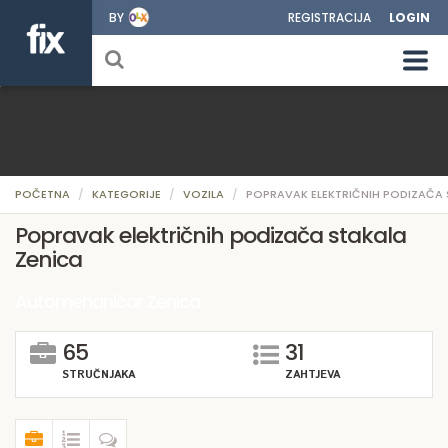
BY
REGISTRACIJA
LOGIN
POČETNA
KATEGORIJE
VOZILA
POPRAVAK ELEKTRIČNIH PODIZAČA
Popravak električnih podizača stakala
Zenica
Automehaničar Zenica
65
31
STRUČNJAKA
ZAHTJEVA