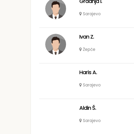
Gradnja I.
Sarajevo
Ivan Z.
Žepče
Haris A.
Sarajevo
Aldin Š.
Sarajevo