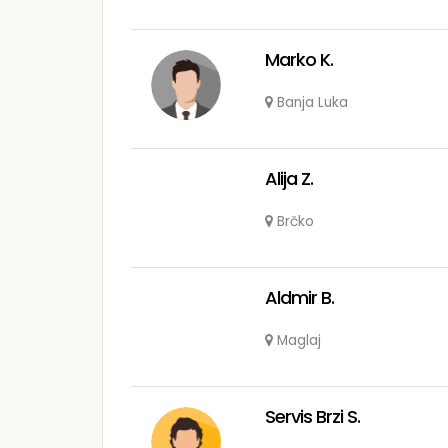
Marko K.
Banja Luka
Alija Z.
Brčko
Aldmir B.
Maglaj
Servis Brzi S.