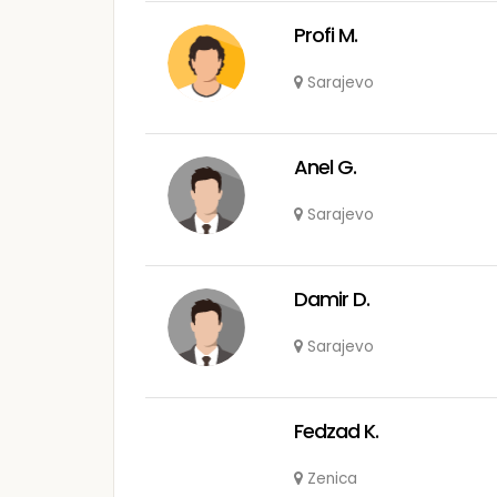
Profi M.
Sarajevo
Anel G.
Sarajevo
Damir D.
Sarajevo
Fedzad K.
Zenica