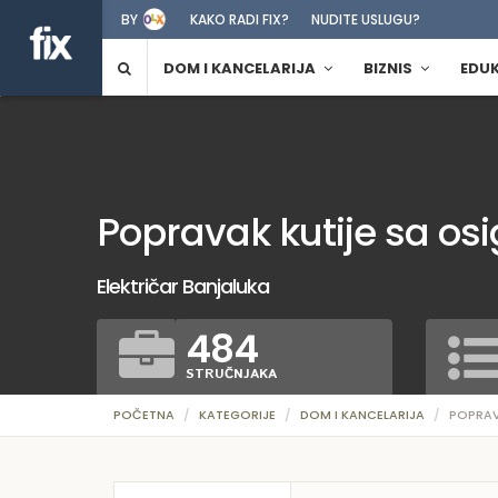
BY
KAKO RADI FIX?
NUDITE USLUGU?
DOM I KANCELARIJA
BIZNIS
EDU
Popravak kutije sa os
Električar Banjaluka
484
STRUČNJAKA
POČETNA
KATEGORIJE
DOM I KANCELARIJA
POPRAV