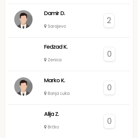
Damir D.
2
Sarajevo
Fedzad K.
0
Zenica
Marko K.
0
Banja Luka
Alija Z.
0
Brčko