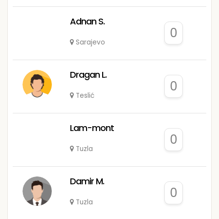
Adnan S.
0
Sarajevo
Dragan L.
0
Teslić
Lam-mont
0
Tuzla
Damir M.
0
Tuzla