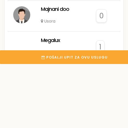
Majnani doo
0
Usora
Megalux
1
Tuzla
POŠALJI UPIT ZA OVU USLUGU
Eldin C.
0
Vogošća