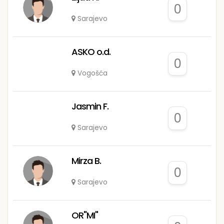
0
Sarajevo
ASKO o.d.
0
Vogošća
Jasmin F.
0
Sarajevo
Mirza B.
0
Sarajevo
OR"MI"