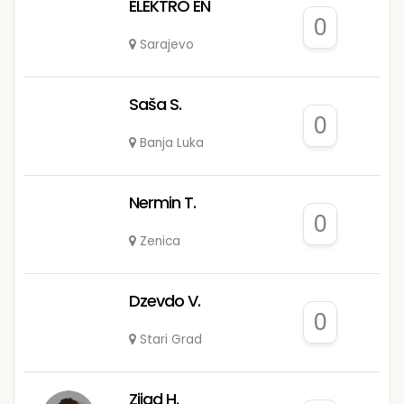
ELEKTRO EN
0
Sarajevo
Saša S.
0
Banja Luka
Nermin T.
0
Zenica
Dzevdo V.
0
Stari Grad
Zijad H.