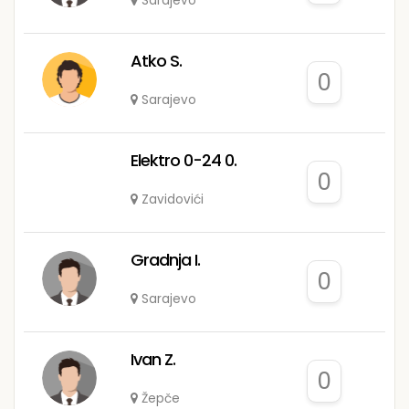
Sarajevo
Atko S.
0
Sarajevo
Elektro 0-24 0.
0
Zavidovići
Gradnja I.
0
Sarajevo
Ivan Z.
0
Žepče