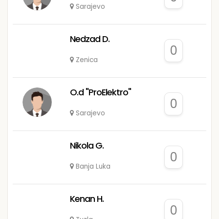
Sarajevo
Nedzad D.
0
Zenica
O.d "ProElektro"
0
Sarajevo
Nikola G.
0
Banja Luka
Kenan H.
0