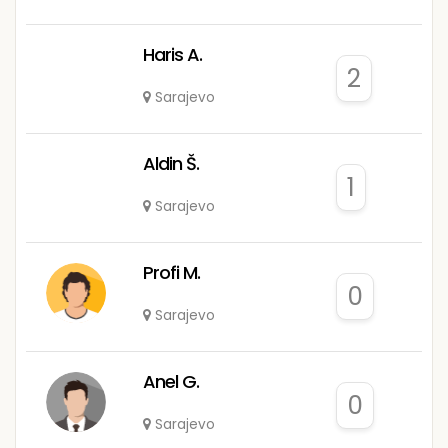
Haris A.
2
Sarajevo
Aldin Š.
1
Sarajevo
Profi M.
0
Sarajevo
Anel G.
0
Sarajevo