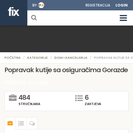
BY
REGISTRACIJA
LOGIN
POČETNA
KATEGORIJE
DOM I KANCELARIJA
POPRAVAK KUTIJE SA 
Popravak kutije sa osiguračima Gorazde
Električar Gorazde
484
6
STRUČNJAKA
ZAHTJEVA