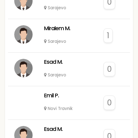
0
Sarajevo
Miralem M.
1
Sarajevo
Esad M.
0
Sarajevo
Emil P.
0
Novi Travnik
Esad M.
0