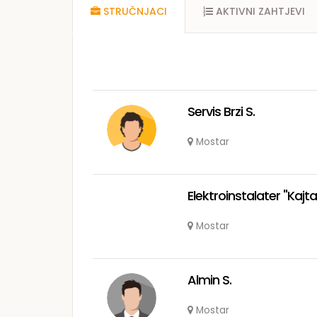
STRUČNJACI
AKTIVNI ZAHTJEVI
Servis Brzi S.
Mostar
Elektroinstalater "Kajta
Mostar
Almin S.
Mostar