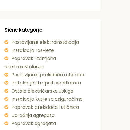
Slične kategorije
Postavljanje elektroinstalacija
Instalacija rasvjete
Popravak i zamjena
elektroinstalacija
Postavljanje prekidača i utičnica
Instalacija stropnih ventilatora
Ostale električarske usluge
Instalacija kutije sa osiguračima
Popravak prekidača i utičnica
Ugradnja agregata
Popravak agregata