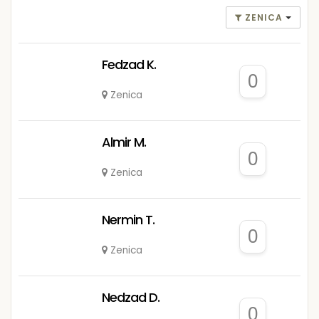
ZENICA
Fedzad K.
0
Zenica
Almir M.
0
Zenica
Nermin T.
0
Zenica
Nedzad D.
0