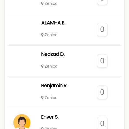
Zenica
ALAMHA E.
0
Zenica
Nedzad D.
0
Zenica
Benjamin R.
0
Zenica
Enver S.
0