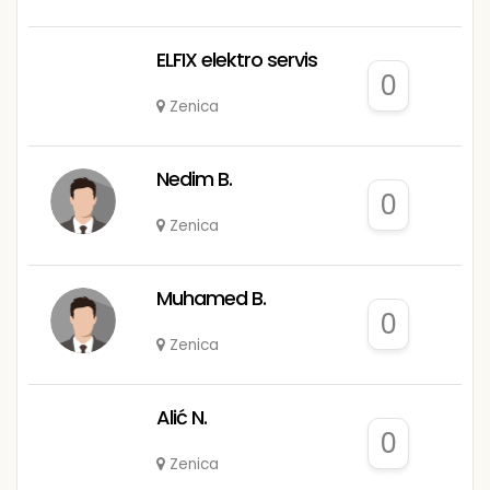
ELFIX elektro servis
0
Zenica
Nedim B.
0
Zenica
Muhamed B.
0
Zenica
Alić N.
0
Zenica