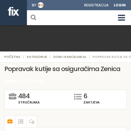
BY
REGISTRACIJA
LOGIN
POČETNA
KATEGORIJE
DOM I KANCELARIJA
POPRAVAK KUTIJE SA 
Popravak kutije sa osiguračima Zenica
Električar Zenica
484
6
STRUČNJAKA
ZAHTJEVA