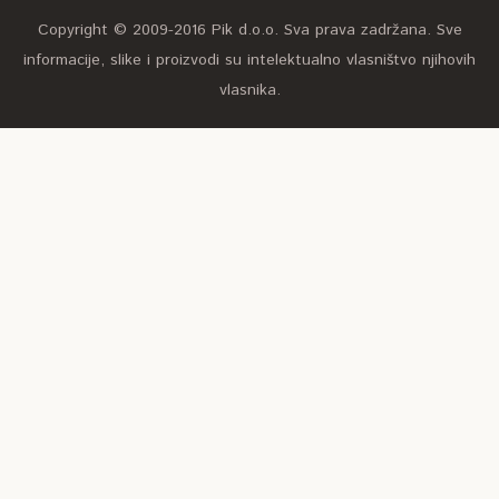
Copyright © 2009-2016 Pik d.o.o. Sva prava zadržana. Sve
informacije, slike i proizvodi su intelektualno vlasništvo njihovih
vlasnika.