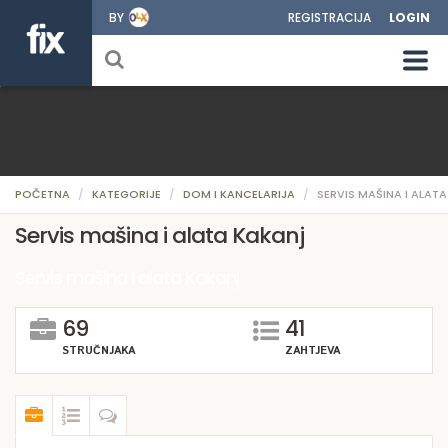
BY
REGISTRACIJA
LOGIN
POČETNA
KATEGORIJE
DOM I KANCELARIJA
SERVIS MAŠINA I ALATA
Servis mašina i alata Kakanj
Servis mašina i alata Kakanj
69
41
STRUČNJAKA
ZAHTJEVA