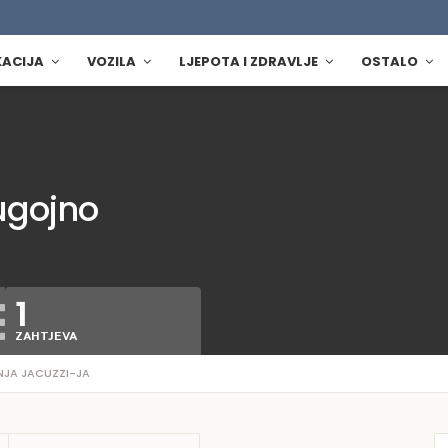
KACIJA
VOZILA
LJEPOTA I ZDRAVLJE
OSTALO
ugojno
1
ZAHTJEVA
JA JACUZZI-JA