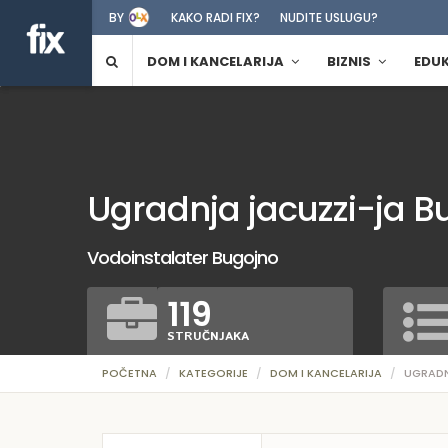
BY
KAKO RADI FIX?
NUDITE USLUGU?
DOM I KANCELARIJA
BIZNIS
EDU
Ugradnja jacuzzi-ja B
Vodoinstalater Bugojno
119
STRUČNJAKA
POČETNA
KATEGORIJE
DOM I KANCELARIJA
UGRADN