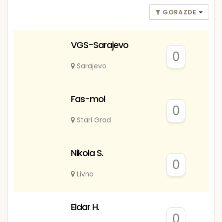
GORAZDE
VGS-Sarajevo
0
Sarajevo
Fas-mol
0
Stari Grad
Nikola S.
0
Livno
Eldar H.
0