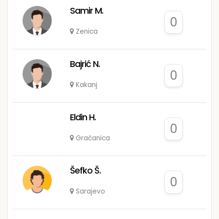
Samir M.
0
Zenica
Bajrić N.
0
Kakanj
Eldin H.
0
Gračanica
Šefko Š.
0
Sarajevo