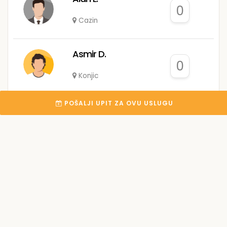
0
Cazin
Asmir D.
0
Konjic
POŠALJI UPIT ZA OVU USLUGU
Admir S.
0
Goražde
Halid G.
0
Sarajevo
Deni M.