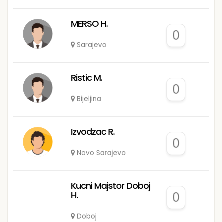
MERSO H.
0
Sarajevo
Ristic M.
0
Bijeljina
Izvodzac R.
0
Novo Sarajevo
Kucni Majstor Doboj
H.
0
Doboj