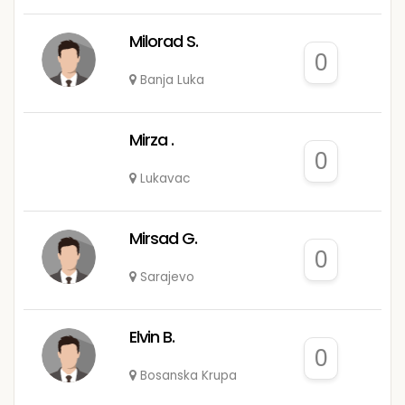
Milorad S.
0
Banja Luka
Mirza .
0
Lukavac
Mirsad G.
0
Sarajevo
Elvin B.
0
Bosanska Krupa