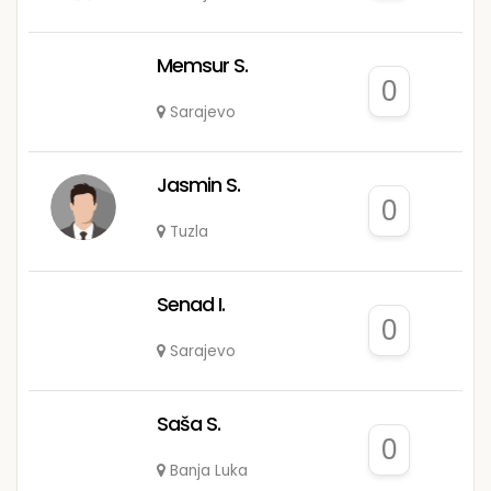
Memsur S.
0
Sarajevo
Jasmin S.
0
Tuzla
Senad I.
0
Sarajevo
Saša S.
0
Banja Luka