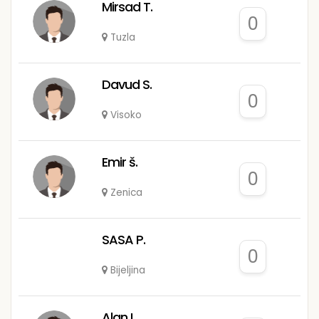
Mirsad T.
0
Tuzla
Davud S.
0
Visoko
Emir š.
0
Zenica
SASA P.
0
Bijeljina
Alan L.