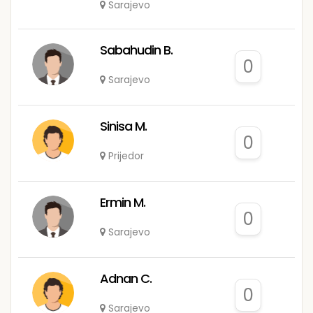
Sarajevo
Sabahudin B.
0
Sarajevo
Sinisa M.
0
Prijedor
Ermin M.
0
Sarajevo
Adnan C.
0
Sarajevo