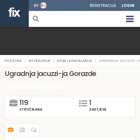
BY
REGISTRACIJA
LOGIN
POČETNA
KATEGORIJE
DOM I KANCELARIJA
UGRADNJA JACUZZI-J
Ugradnja jacuzzi-ja Gorazde
Vodoinstalater Gorazde
119
1
STRUČNJAKA
ZAHTJEVA