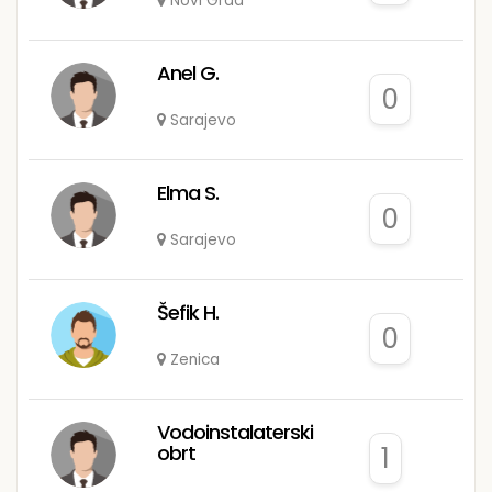
Novi Grad
Anel G.
0
Sarajevo
Elma S.
0
Sarajevo
Šefik H.
0
Zenica
Vodoinstalaterski
obrt
1