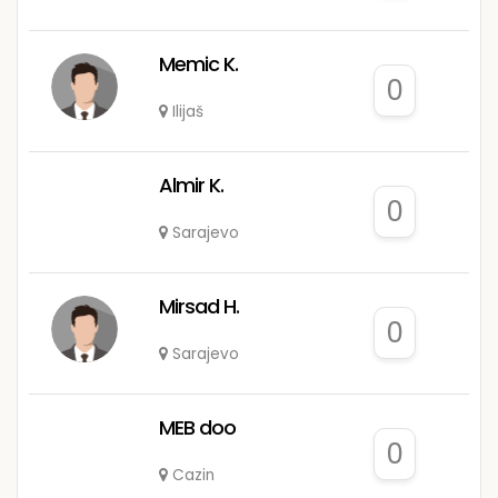
Memic K.
0
Ilijaš
Almir K.
0
Sarajevo
Mirsad H.
0
Sarajevo
MEB doo
0
Cazin