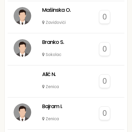
Mašinska O.
0
Zavidovići
Branko S.
0
Sokolac
Alić N.
0
Zenica
Bajram I.
0
Zenica