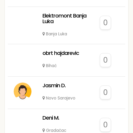
Elektromont Banja
Luka
0
Banja Luka
obrt hajdarevic
0
Bihać
Jasmin D.
0
Novo Sarajevo
Deni M.
0
Gradačac