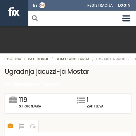
BY
REGISTRACIJA
LOGIN
POČETNA
KATEGORIJE
DOM I KANCELARIJA
UGRADNJA JACUZZI-J
Ugradnja jacuzzi-ja Mostar
Vodoinstalater Mostar
119
1
STRUČNJAKA
ZAHTJEVA