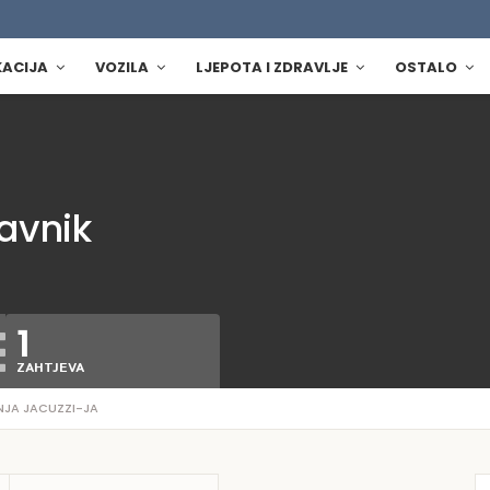
KACIJA
VOZILA
LJEPOTA I ZDRAVLJE
OSTALO
ravnik
1
ZAHTJEVA
JA JACUZZI-JA