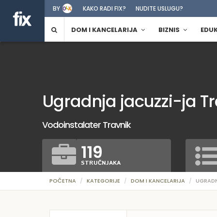
BY
KAKO RADI FIX?
NUDITE USLUGU?
DOM I KANCELARIJA
BIZNIS
EDU
Ugradnja jacuzzi-ja T
Vodoinstalater Travnik
119
STRUČNJAKA
POČETNA
KATEGORIJE
DOM I KANCELARIJA
UGRADN