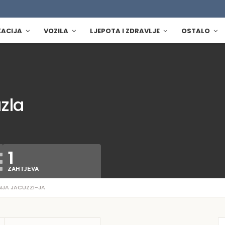
KACIJA
VOZILA
LJEPOTA I ZDRAVLJE
OSTALO
zla
1
ZAHTJEVA
JA JACUZZI-JA