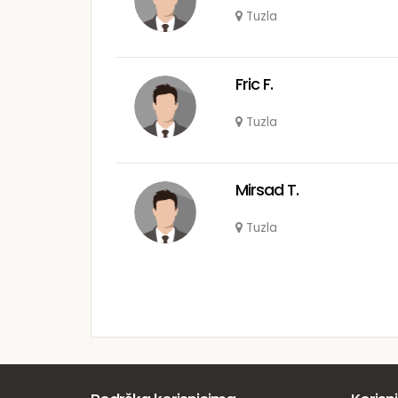
Tuzla
Fric F.
Tuzla
Mirsad T.
Tuzla