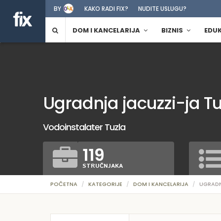
BY
KAKO RADI FIX?
NUDITE USLUGU?
DOM I KANCELARIJA
BIZNIS
EDU
Ugradnja jacuzzi-ja Tu
Vodoinstalater Tuzla
119
STRUČNJAKA
POČETNA
KATEGORIJE
DOM I KANCELARIJA
UGRADN