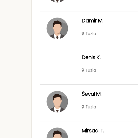
Damir M.
Tuzla
Denis K.
Tuzla
Ševal M.
Tuzla
Mirsad T.