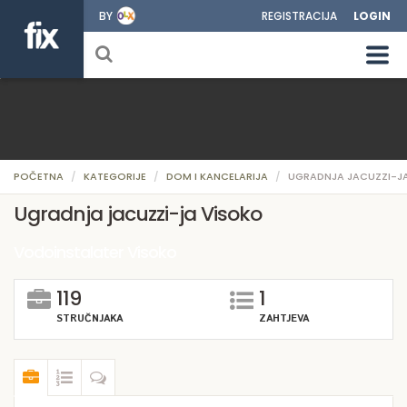
BY
REGISTRACIJA
LOGIN
POČETNA
KATEGORIJE
DOM I KANCELARIJA
UGRADNJA JACUZZI-J
Ugradnja jacuzzi-ja Visoko
Vodoinstalater Visoko
119
1
STRUČNJAKA
ZAHTJEVA