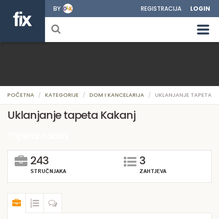
BY
REGISTRACIJA
LOGIN
POČETNA
KATEGORIJE
DOM I KANCELARIJA
UKLANJANJE TAPETA
Uklanjanje tapeta Kakanj
Tapetar Kakanj
243
3
STRUČNJAKA
ZAHTJEVA