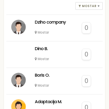
MOSTAR
Dziho company
0
Mostar
Dino B.
0
Mostar
Boris O.
0
Mostar
Adaptacija M.
0