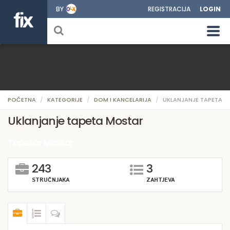
BY
REGISTRACIJA
LOGIN
POČETNA
KATEGORIJE
DOM I KANCELARIJA
UKLANJANJE TAPETA
Uklanjanje tapeta Mostar
Tapetar Mostar
243
3
STRUČNJAKA
ZAHTJEVA