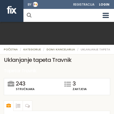
BY
REGISTRACIJA
LOGIN
POČETNA
KATEGORIJE
DOM I KANCELARIJA
UKLANJANJE TAPETA
Uklanjanje tapeta Travnik
Tapetar Travnik
243
3
STRUČNJAKA
ZAHTJEVA