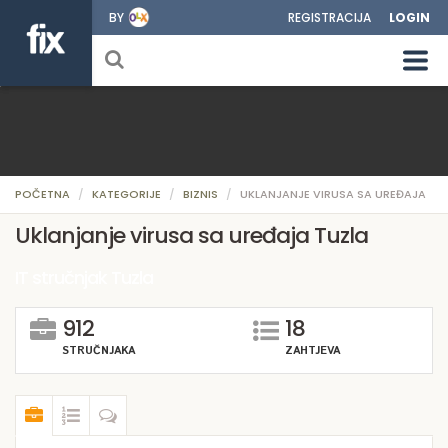
BY
REGISTRACIJA
LOGIN
POČETNA
KATEGORIJE
BIZNIS
UKLANJANJE VIRUSA SA UREĐAJA
Uklanjanje virusa sa uređaja Tuzla
IT stručnjak Tuzla
912
18
STRUČNJAKA
ZAHTJEVA