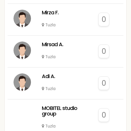
Mirza F.
0
Tuzla
Mirsad A.
0
Tuzla
Adi A.
0
Tuzla
MOBITEL studio
group
0
Tuzla