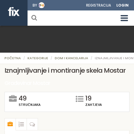
BY
REGISTRACIJA
LOGIN
POČETNA
KATEGORIJE
DOM I KANCELARIJA
IZNAJMLJIVANJE I MON
Iznajmljivanje i montiranje skela Mostar
Građevinar Mostar
49
19
STRUČNJAKA
ZAHTJEVA