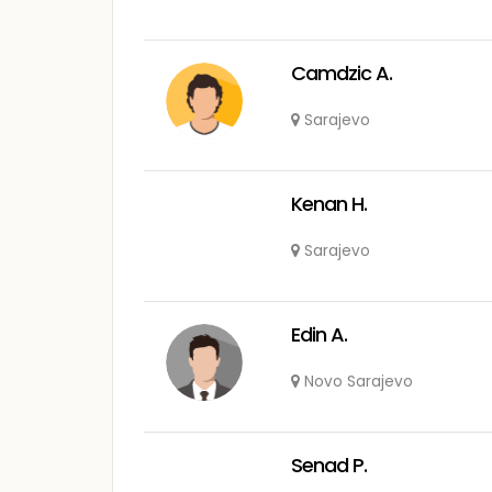
Camdzic A.
Sarajevo
Kenan H.
Sarajevo
Edin A.
Novo Sarajevo
Senad P.