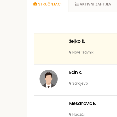
STRUČNJACI
AKTIVNI ZAHTJEVI
željko š.
Novi Travnik
Edin K.
Sarajevo
Mesanovic E.
Hadžići