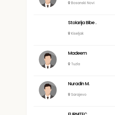
Bosanski Novi
Stolarija Bibe .
Kiseljak
Madeem
Tuzla
Nuradin M.
Sarajevo
FURNITEC