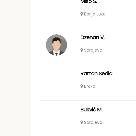
Mišo Š.
Banja Luka
Dzenan V.
Sarajevo
Rattan Sedia
Brčko
Bukvić M.
Sarajevo