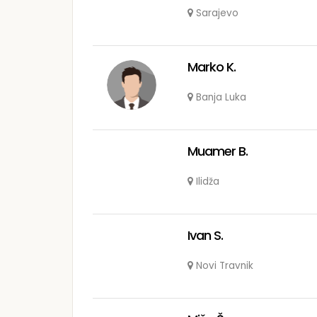
Sarajevo
Marko K.
Banja Luka
Muamer B.
Ilidža
Ivan S.
Novi Travnik