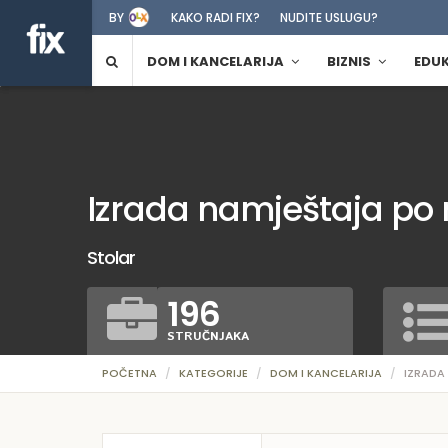
BY
KAKO RADI FIX?
NUDITE USLUGU?
DOM I KANCELARIJA
BIZNIS
EDU
Izrada namještaja po 
Stolar
196
STRUČNJAKA
POČETNA
KATEGORIJE
DOM I KANCELARIJA
IZRADA