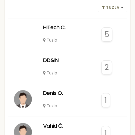
TUZLA
HiTech C.
5
Tuzla
DD&IN
2
Tuzla
Denis O.
1
Tuzla
Vahid Č.
1