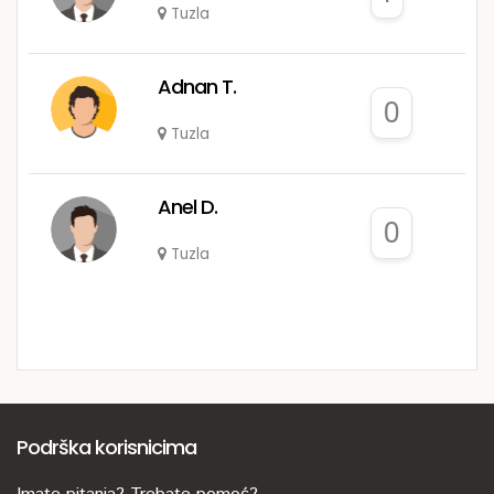
Tuzla
Adnan T.
0
Tuzla
Anel D.
0
Tuzla
Podrška korisnicima