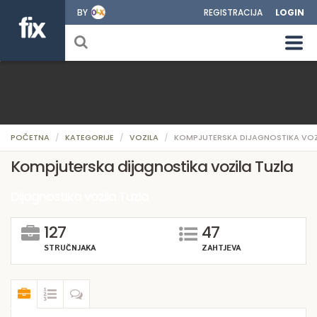
BY
REGISTRACIJA
LOGIN
POČETNA
KATEGORIJE
VOZILA
KOMPJUTERSKA DIJAGNOSTIKA VOZ
Kompjuterska dijagnostika vozila Tuzla
Dijagnostika vozila Tuzla
127
47
STRUČNJAKA
ZAHTJEVA