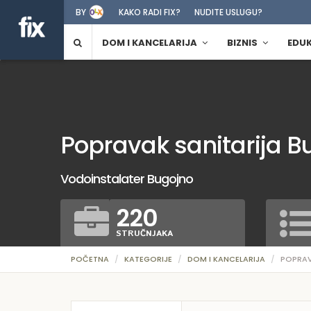
BY
KAKO RADI FIX?
NUDITE USLUGU?
DOM I KANCELARIJA
BIZNIS
EDU
Popravak sanitarija B
Vodoinstalater Bugojno
220
STRUČNJAKA
POČETNA
KATEGORIJE
DOM I KANCELARIJA
POPRAV