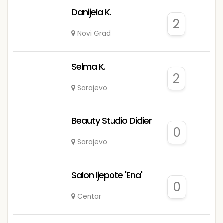
Danijela K.
2
Novi Grad
Selma K.
2
Sarajevo
Beauty Studio Didier
0
Sarajevo
Salon ljepote 'Ena'
0
Centar