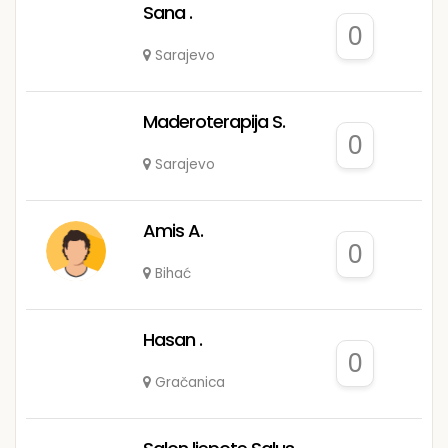
Sana .
0
Sarajevo
Maderoterapija S.
0
Sarajevo
Amis A.
0
Bihać
Hasan .
0
Gračanica