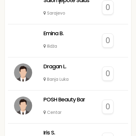
Salon ljepote Salus
0
Sarajevo
Emina B.
0
Ilidža
Dragan L.
0
Banja Luka
POSH Beauty Bar
0
Centar
Iris S.