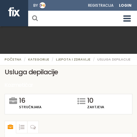
BY
REGISTRACIJA
LOGIN
POČETNA
KATEGORIJE
LJEPOTA I ZDRAVLJE
USLUGA DEPILACIJE
Usluga depilacije
Kozmetičar
16
10
STRUČNJAKA
ZAHTJEVA