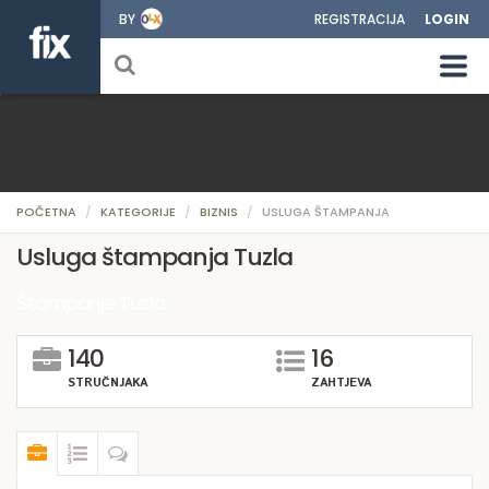
BY
REGISTRACIJA
LOGIN
POČETNA
KATEGORIJE
BIZNIS
USLUGA ŠTAMPANJA
Usluga štampanja Tuzla
Štampanje Tuzla
140
16
STRUČNJAKA
ZAHTJEVA