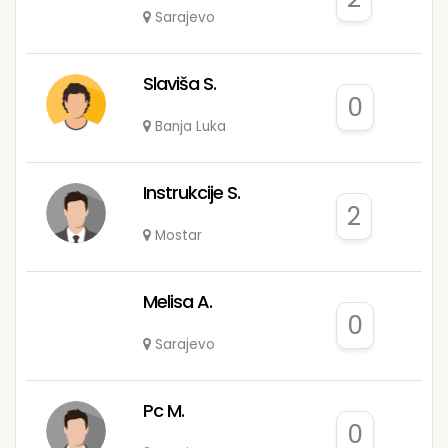
Sarajevo
Slaviša S.
0
Banja Luka
Instrukcije S.
2
Mostar
Melisa A.
0
Sarajevo
Pc M.
0