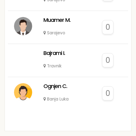
Muamer M.
0
Sarajevo
Bajrami I.
0
Travnik
Ognjen C.
0
Banja Luka