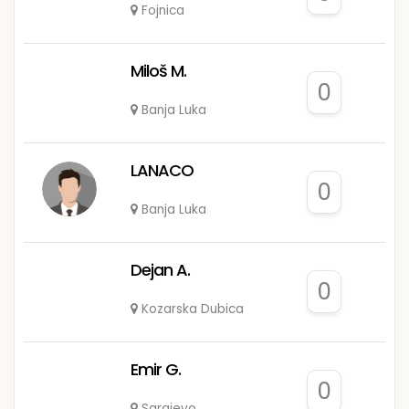
Fojnica
Miloš M.
0
Banja Luka
LANACO
0
Banja Luka
Dejan A.
0
Kozarska Dubica
Emir G.
0
Sarajevo