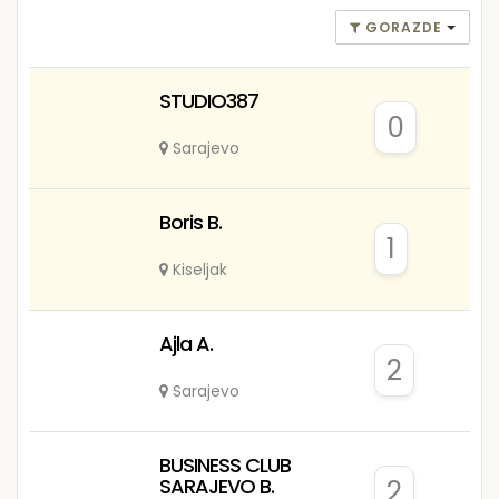
GORAZDE
STUDIO387
0
Sarajevo
Boris B.
1
Kiseljak
Ajla A.
2
Sarajevo
BUSINESS CLUB
SARAJEVO B.
2