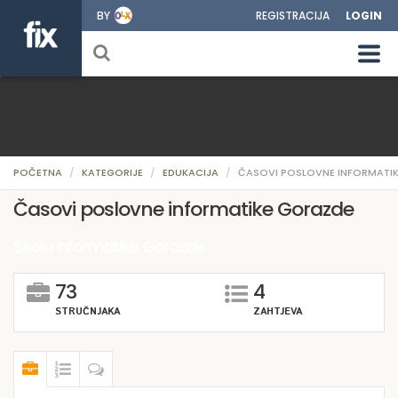
BY
REGISTRACIJA
LOGIN
POČETNA
KATEGORIJE
EDUKACIJA
ČASOVI POSLOVNE INFORMATI
Časovi poslovne informatike Gorazde
Škola informatike Gorazde
73
4
STRUČNJAKA
ZAHTJEVA