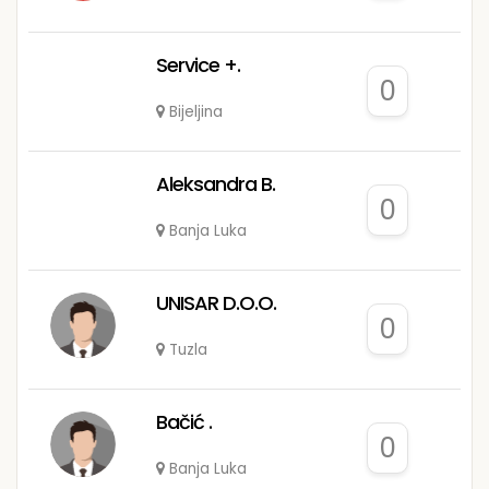
Service +.
0
Bijeljina
Aleksandra B.
0
Banja Luka
UNISAR D.O.O.
0
Tuzla
Bačić .
0
Banja Luka