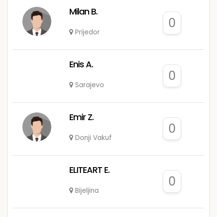
Milan B.
0
Prijedor
Enis A.
0
Sarajevo
Emir Z.
0
Donji Vakuf
ELITEART E.
0
Bijeljina