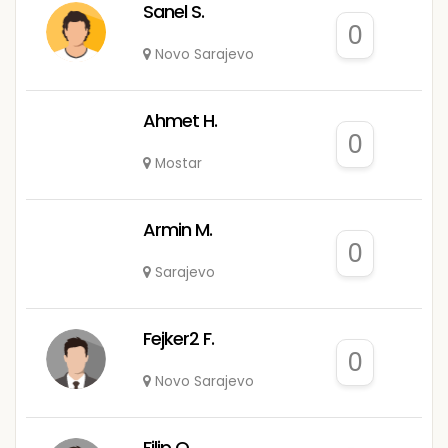
Sanel S.
0
Novo Sarajevo
Ahmet H.
0
Mostar
Armin M.
0
Sarajevo
Fejker2 F.
0
Novo Sarajevo
Filip O.