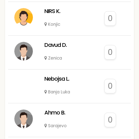
NIRS K.
0
Konjic
Davud D.
0
Zenica
Nebojsa L.
0
Banja Luka
Ahmo B.
0
Sarajevo