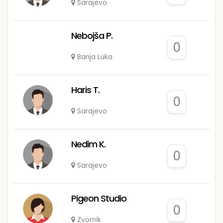
Sarajevo
Nebojša P.
0
Banja Luka
Haris T.
0
Sarajevo
Nedim K.
0
Sarajevo
Pigeon Studio
0
Zvornik