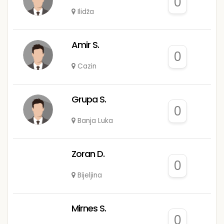
0
Ilidža
Amir S.
0
Cazin
Grupa S.
0
Banja Luka
Zoran D.
0
Bijeljina
Mirnes S.
0