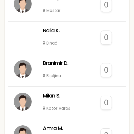
0
Mostar
Naila K.
0
Bihać
Branimir D.
0
Bijeljina
Milan S.
0
Kotor Varoš
Amra M.