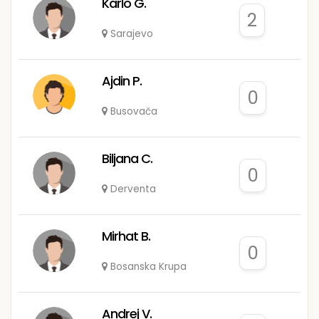
Karlo G.
2
Sarajevo
Ajdin P.
0
Busovača
Biljana C.
0
Derventa
Mirhat B.
0
Bosanska Krupa
Andrej V.