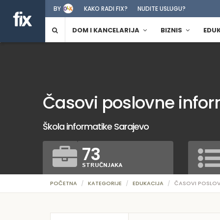
BY
KAKO RADI FIX?
NUDITE USLUGU?
DOM I KANCELARIJA
BIZNIS
EDU
Časovi poslovne infor
Škola informatike Sarajevo
73
STRUČNJAKA
POČETNA
KATEGORIJE
EDUKACIJA
ČASOVI POSLOV