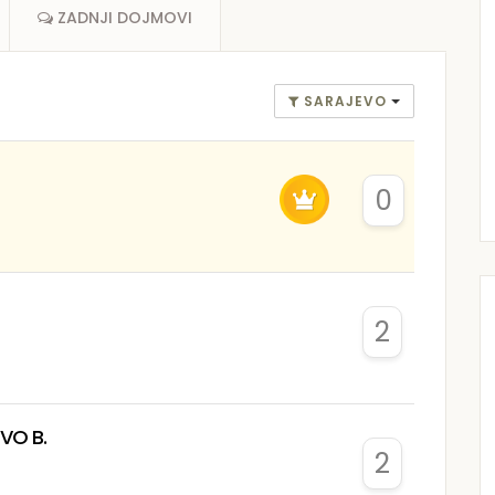
ZADNJI DOJMOVI
SARAJEVO
0
2
VO B.
2