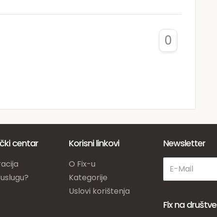
0
ički centar
Korisni linkovi
Newsletter
acija
O Fix-u
 uslugu?
Kategorije
Uslovi korištenja
Fix na društ