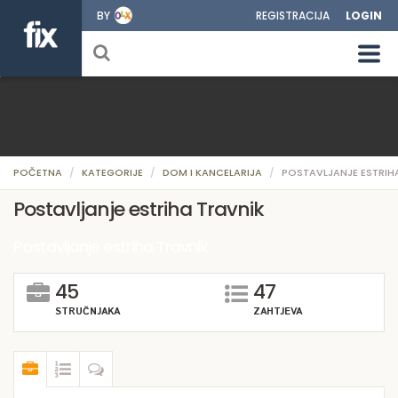
BY
REGISTRACIJA
LOGIN
POČETNA
KATEGORIJE
DOM I KANCELARIJA
POSTAVLJANJE ESTRIH
Postavljanje estriha Travnik
Postavljanje estriha Travnik
45
47
STRUČNJAKA
ZAHTJEVA