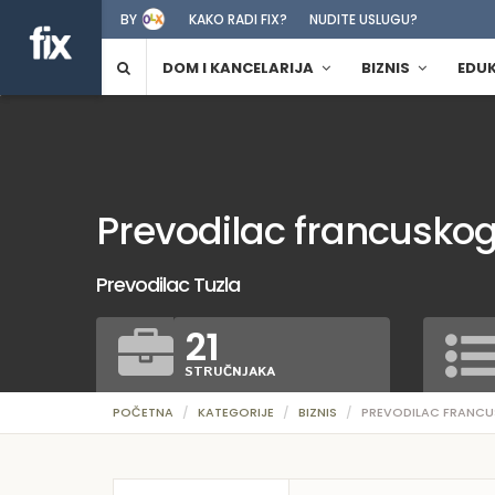
BY
KAKO RADI FIX?
NUDITE USLUGU?
DOM I KANCELARIJA
BIZNIS
EDU
Prevodilac francuskog 
Prevodilac Tuzla
21
STRUČNJAKA
POČETNA
KATEGORIJE
BIZNIS
PREVODILAC FRANCU