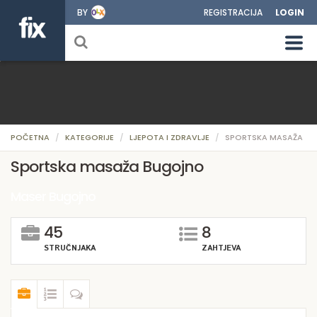
BY
REGISTRACIJA
LOGIN
POČETNA
KATEGORIJE
LJEPOTA I ZDRAVLJE
SPORTSKA MASAŽA
Sportska masaža Bugojno
Maser Bugojno
45
8
STRUČNJAKA
ZAHTJEVA